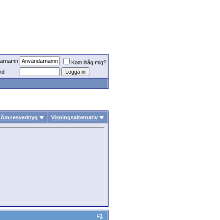
arnamn
Kom ihåg mig?
rd
Ämnesverktyg
Visningsalternativ
#
1