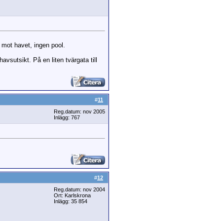
mot havet, ingen pool.
avsutsikt. På en liten tvärgata till
#
11
Reg.datum: nov 2005
Inlägg: 767
#
12
Reg.datum: nov 2004
Ort: Karlskrona
Inlägg: 35 854