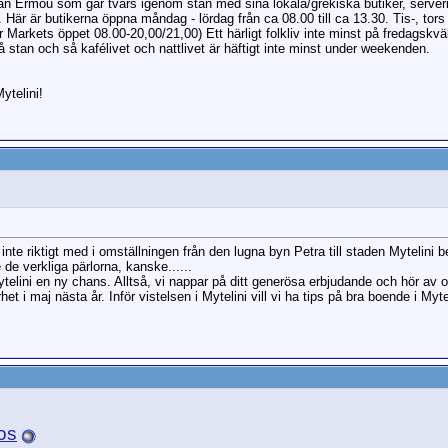
an Ermou som går tvärs igenom stan med sina lokala/grekiska butiker, serverin
. Här är butikerna öppna måndag - lördag från ca 08.00 till ca 13.30. Tis-, tor
Markets öppet 08.00-20,00/21,00) Ett härligt folkliv inte minst på fredagskvälla
å stan och så kafélivet och nattlivet är häftigt inte minst under weekenden.
ytelini!
nte riktigt med i omställningen från den lugna byn Petra till staden Mytelini 
 de verkliga pärlorna, kanske......
Mytelini en ny chans. Alltså, vi nappar på ditt generösa erbjudande och hör av
i maj nästa år. Inför vistelsen i Mytelini vill vi ha tips på bra boende i Mytel
os