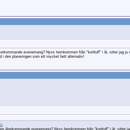
n återkommande evenemang? Nyss hemkommen från "kortluff" i år, sitter jag ju 
d i den planeringen som ett mycket hett alternativ!
rligen återkommande evenemang? Nyss hemkommen från "kortluff" i år, sitter ja