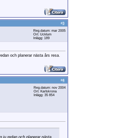
#
3
Reg.datum: mar 2005
Ort: Ucklum
Inlägg: 189
redan och planerar nästa års resa.
#
4
Reg.datum: nov 2004
Ort: Karlskrona
Inlägg: 35 854
g ju redan och planerar nästa