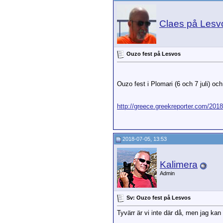
Claes 
An
Kal
Claes på Lesv
Ouzo fest på Lesvos
Ouzo fest i Plomari (6 och 7 juli) och 
http://greece.greekreporter.com/2018
2018-07-05, 13:53
Kalimera
Admin
Sv: Ouzo fest på Lesvos
Tyvärr är vi inte där då, men jag kan 