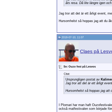
års resa. Då lite längre igen oc
Jag tror att det är ett årligt event, m
Hursomhelst så hoppas jag att du åker 
2018-07-10, 11:07
Claes på Lesv
Sv: Ouzo fest på Lesvos
Citat:
Ursprungligen postat av
Kalime
Jag tror att det är ett årligt eve
Hursomhelst så hoppas jag att du 
I Plomari har man haft Ouzofestival
också matfestivalen som började förra