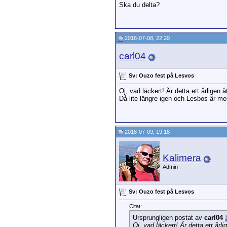
Ska du delta?
2018-07-08, 22:20
carl04
Sv: Ouzo fest på Lesvos
Oj, vad läckert! Är detta ett årlige
Då lite längre igen och Lesbos är me
2018-07-09, 19:18
Kalimera
Admin
Sv: Ouzo fest på Lesvos
Citat:
Ursprungligen postat av
carl04
Oj, vad läckert! Är detta ett å