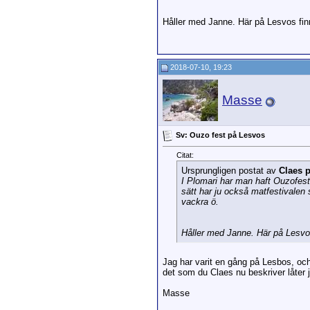
Håller med Janne. Här på Lesvos finn
2018-07-10, 19:23
Masse
Sv: Ouzo fest på Lesvos
Citat:
Ursprungligen postat av
Claes 
I Plomari har man haft Ouzofes
sätt har ju också matfestivalen 
vackra ö.
Håller med Janne. Här på Lesvos 
Jag har varit en gång på Lesbos, och f
det som du Claes nu beskriver låter j
Masse