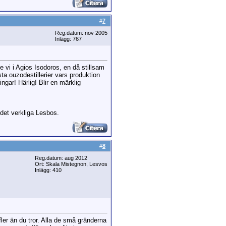
#
7
Reg.datum: nov 2005
Inlägg: 767
e vi i Agios Isodoros, en då stillsam
ta ouzodestillerier vars produktion
ngar! Härlig! Blir en märklig
 det verkliga Lesbos.
#
8
Reg.datum: aug 2012
Ort: Skala Mistegnon, Lesvos
Inlägg: 410
fler än du tror. Alla de små gränderna