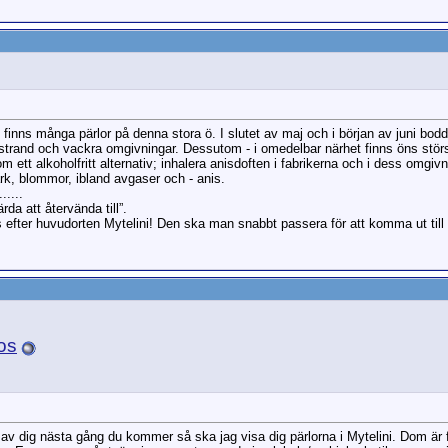
 finns många pärlor på denna stora ö. I slutet av maj och i början av juni bodd
 strand och vackra omgivningar. Dessutom - i omedelbar närhet finns öns störs
 ett alkoholfritt alternativ; inhalera anisdoften i fabrikerna och i dess omgivni
ark, blommor, ibland avgaser och - anis.
.....
da att återvända till”.
s efter huvudorten Mytelini! Den ska man snabbt passera för att komma ut till
os
r av dig nästa gång du kommer så ska jag visa dig pärlorna i Mytelini. Dom är 