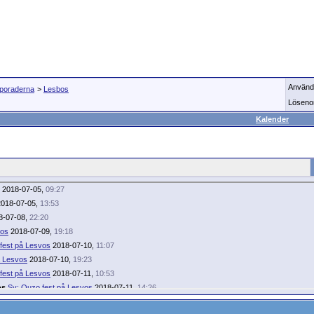
Använd
Sporaderna
>
Lesbos
Löseno
Kalender
2018-07-05,
09:27
018-07-05,
13:53
8-07-08,
22:20
vos
2018-07-09,
19:18
fest på Lesvos
2018-07-10,
11:07
å Lesvos
2018-07-10,
19:23
fest på Lesvos
2018-07-11,
10:53
os
Sv: Ouzo fest på Lesvos
2018-07-11,
14:26
v: Ouzo fest på Lesvos
2018-07-12,
00:46