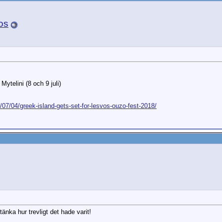
på Lesvos
Sv: Ouzo fest på Lesvos
2018-07-12,
09:46
dersK
Sv: Ouzo fest på Lesvos
2018-07-12,
23:39
imera
Sv: Ouzo fest på Lesvos
2018-07-13,
13:17
os
Mytelini (8 och 9 juli)
/07/04/greek-island-gets-set-for-lesvos-ouzo-fest-2018/
tänka hur trevligt det hade varit!