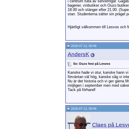
i centrum fulla av serveringar. Gågat
bagerier, vinbutiker och Ouzo butiker
18.00 och stänger efter 21.00. (Super 
stan. Studenterna sätter sin prägel p
Hjärtligt välkommen till Lesvos och M
2018-07-12, 00:46
AndersK
Sv: Ouzo fest på Lesvos
Kanske hade vi otur, kanske hann vi i
förväntan väl hög, kanske såg vi inte
Nu är det historia och vi ger gärna 
möjligen i september men med säkerhet 
Tack på förhand!
2018-07-12, 09:46
Claes på Lesv