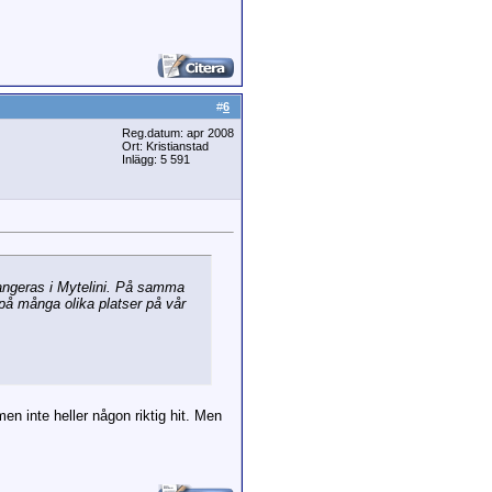
#
6
Reg.datum: apr 2008
Ort: Kristianstad
Inlägg: 5 591
angeras i Mytelini. På samma
 på många olika platser på vår
men inte heller någon riktig hit. Men