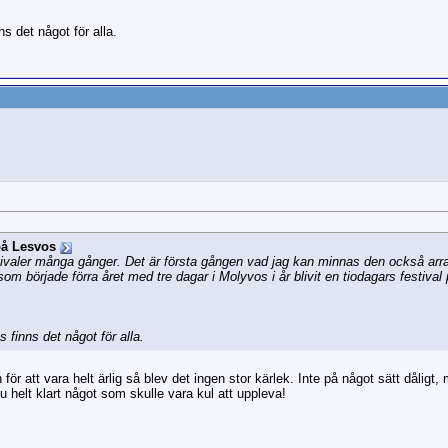
s det något för alla.
på Lesvos
tivaler många gånger. Det är första gången vad jag kan minnas den också arr
som började förra året med tre dagar i Molyvos i år blivit en tiodagars festival
finns det något för alla.
ör att vara helt ärlig så blev det ingen stor kärlek. Inte på något sätt dåligt, 
u helt klart något som skulle vara kul att uppleva!