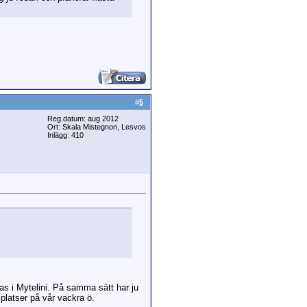
#
5
Reg.datum: aug 2012
Ort: Skala Mistegnon, Lesvos
Inlägg: 410
s i Mytelini. På samma sätt har ju
 platser på vår vackra ö.