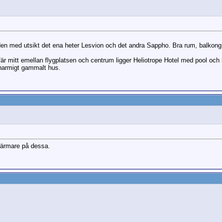
en med utsikt det ena heter Lesvion och det andra Sappho. Bra rum, balkong 
fär mitt emellan flygplatsen och centrum ligger
Heliotrope Hotel med pool och h
harmigt gammalt hus.
 närmare på dessa.