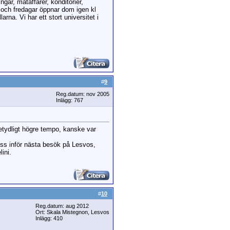
gar, mataffärer, konditorier,
s och fredagar öppnar dom igen kl
rna. Vi har ett stort universitet i
#
9
Reg.datum: nov 2005
Inlägg: 767
betydligt högre tempo, kanske var
 oss inför nästa besök på Lesvos,
ini.
#
10
Reg.datum: aug 2012
Ort: Skala Mistegnon, Lesvos
Inlägg: 410