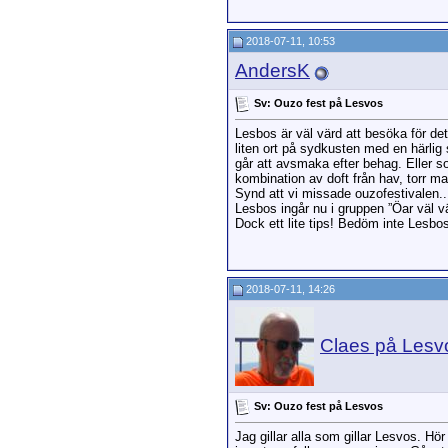
2018-07-11, 10:53
AndersK
Sv: Ouzo fest på Lesvos
Lesbos är väl värd att besöka för det
liten ort på sydkusten med en härlig
går att avsmaka efter behag. Eller som
kombination av doft från hav, torr m
Synd att vi missade ouzofestivalen...
Lesbos ingår nu i gruppen ”Öar väl vär
Dock ett lite tips! Bedöm inte Lesbo
2018-07-11, 14:26
Claes på Lesv
Sv: Ouzo fest på Lesvos
Jag gillar alla som gillar Lesvos. Hö