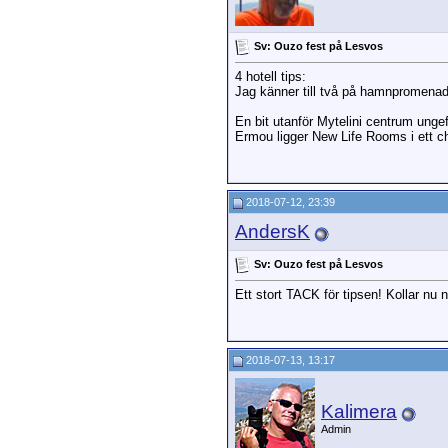
Sv: Ouzo fest på Lesvos
4 hotell tips:
Jag känner till två på hamnpromenad
En bit utanför Mytelini centrum unge
Ermou ligger
New Life Rooms i ett c
2018-07-12, 23:39
AndersK
Sv: Ouzo fest på Lesvos
Ett stort TACK för tipsen! Kollar nu
2018-07-13, 13:17
Kalimera
Admin