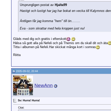
Ursprungligen postat av
Hjalta99
Hastigt och lustigt har jag har bokat en vecka till Kalymnos d
Äntligen får jag komma "hem" till ön.........
Eva - som skrattar med hela kroppen just nu!
Gläds med dig och grattis i efterskott
Hälsa så gott alla på Nefeli och på Themis om du skall dit och äta
Titta i albumen på Nefeli.Har skickat många kort i somras
Riitta
2005-09-02, 20:44
NewAnn
Sv: Hurra! Hurra!
Citat: