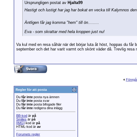
Ursprungligen postat av
Hjalta99
Hastigt och lustigt har jag har bokat en vecka till Kalymnos d
Äntligen får jag komma "hem" till ön.........
Eva - som skrattar med hela kroppen just nu!
Va kul med en resa såhär när det börjar luta åt höst, hoppas du får
september och det har varit varmt och skönt väder då. Trevlig resa nä
«
Föregå
Regler för att posta
Du
får inte
posta nya ämnen
Du
får inte
posta svar
Du
får inte
posta bifogade filer
Du
får inte
redigera dina inlägg
BB-kod
är
på
Smilies
är
på
[IMG]
-kod är
på
HTML-kod är
av
Forumets regler