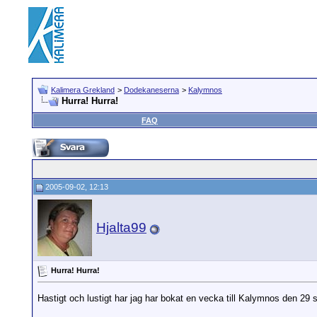
Kalimera Grekland
>
Dodekaneserna
>
Kalymnos
Hurra! Hurra!
FAQ
2005-09-02, 12:13
Hjalta99
Hurra! Hurra!
Hastigt och lustigt har jag har bokat en vecka till Kalymnos den 29