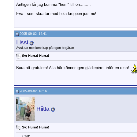
Äntligen får jag komma "hem" till ön.........
Eva - som skrattar med hela kroppen just nu!
2005-09-02, 14:41
Lissi
Avslutat medlemskap på egen begäran
Sv: Hurra! Hurra!
Bara att gratulera! Alla här känner igen glädjepirret inför en resa!
2005-09-02, 16:16
Riitta
Sv: Hurra! Hurra!
Citat: