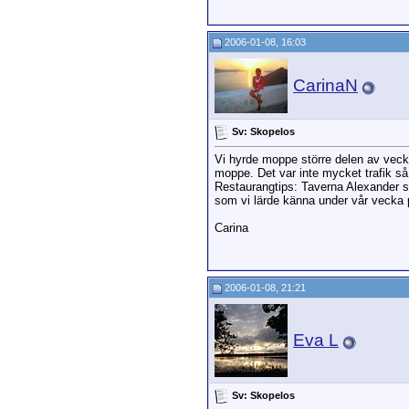
2006-01-08, 16:03
CarinaN
Sv: Skopelos
Vi hyrde moppe större delen av vecka
moppe. Det var inte mycket trafik så 
Restaurangtips: Taverna Alexander som
som vi lärde känna under vår vecka
Carina
2006-01-08, 21:21
Eva L
Sv: Skopelos