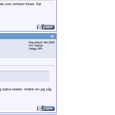
ds som oerfaren förare. Har
#
6
Reg.datum: feb 2005
Ort: Kalmar
Inlägg: 805
ng själva staden. Undrar om jag såg