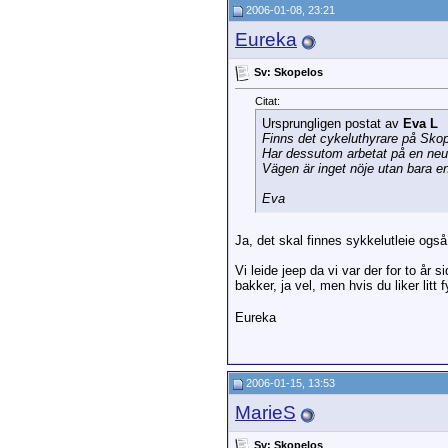
2006-01-08, 23:21
Eureka
Sv: Skopelos
Citat:
Ursprungligen postat av
Eva L
Finns det cykeluthyrare på Sko
Har dessutom arbetat på en neur
Vägen är inget nöje utan bara en
Eva
Ja, det skal finnes sykkelutleie ogs
Vi leide jeep da vi var der for to år 
bakker, ja vel, men hvis du liker litt 
Eureka
2006-01-15, 13:53
MarieS
Sv: Skopelos