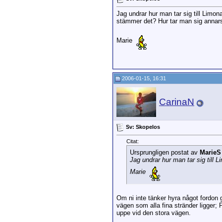
Jag undrar hur man tar sig till Limon
stämmer det? Hur tar man sig annars t
Marie
2006-01-15, 16:31
CarinaN
Sv: Skopelos
Citat:
Ursprungligen postat av
MarieS
Jag undrar hur man tar sig till L
Marie
Om ni inte tänker hyra något fordon g
vägen som alla fina stränder ligger; 
uppe vid den stora vägen.