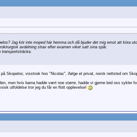
pelos? Jag kör inte moped här hemma och då bjuder det mig emot att köra ut
okirurgisk avdelning strax efter examen viket satt sina spår.
 transportsträcka.
å på Skopelos; visstnok hos "Nicolas", ifølge et privat, norsk nettsted om Sko
siden, men hvis barna hadde vært noe større, hadde vi gjerne leid oss sykler for
fysisk utfoldelse tror jeg du får en flott opplevelse!