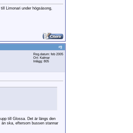
 till Limonari under högsäsong,
#
9
Reg.datum: feb 2005
Ort: Kalmar
Inlägg: 805
upp till Glossa. Det är längs den
 ni än ska, eftersom bussen stannar