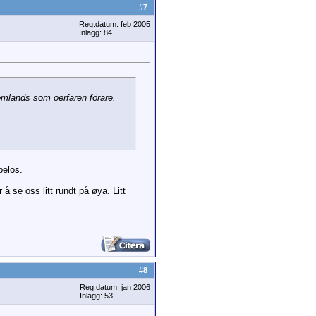
#
7
Reg.datum: feb 2005
Inlägg: 84
omlands som oerfaren förare.
pelos.
 å se oss litt rundt på øya. Litt
#
8
Reg.datum: jan 2006
Inlägg: 53