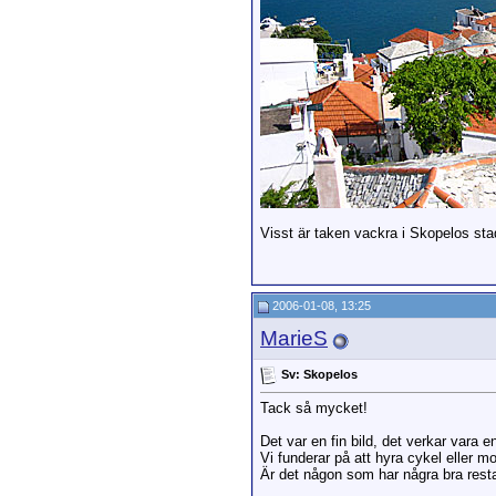
Visst är taken vackra i Skopelos sta
2006-01-08, 13:25
MarieS
Sv: Skopelos
Tack så mycket!
Det var en fin bild, det verkar vara e
Vi funderar på att hyra cykel eller m
Är det någon som har några bra rest