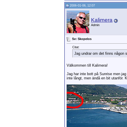
2006-01-06, 12:07
Kalimera
Admin
Sv: Skopelos
Citat:
Jag undrar om det finns någon 
Välkommen till Kalimera!
Jag har inte bott på Sunrise men jag h
inte långt, men ändå en bit utanför. 