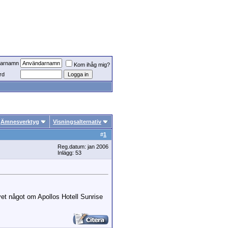
arnamn
Kom ihåg mig?
rd
Ämnesverktyg
Visningsalternativ
#
1
Reg.datum: jan 2006
Inlägg: 53
et något om Apollos Hotell Sunrise