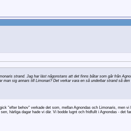
Limonaris strand. Jag har läst någonstans att det finns båtar som går från Agno
man sig annars till Limonari? Det verkar vara en så underbar strand så den vi
 gick "efter behov" verkade det som, mellan Agnondas och Limonaris, men vi h
 sen, härliga dagar hade vi där. Vi bodde lugnt och fridfullt i Agnondas - det