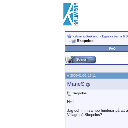
Kalimera Grekland
>
Egeiska öarna & 
Skopelos
FAQ
2006-01-05, 17:11
MarieS
Skopelos
Hej!
Jag och min sambo funderar på att å
Village på Skopelos?