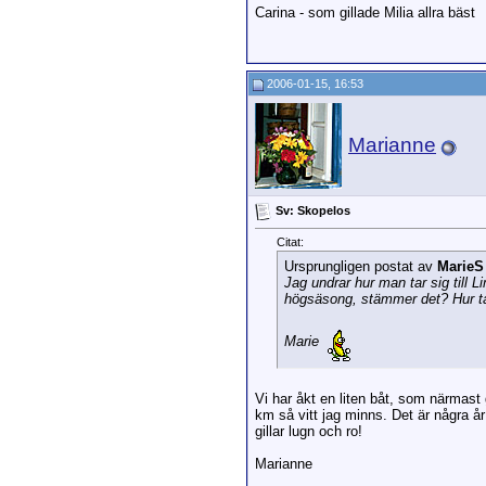
Carina - som gillade Milia allra bäst
2006-01-15, 16:53
Marianne
Sv: Skopelos
Citat:
Ursprungligen postat av
MarieS
Jag undrar hur man tar sig till 
högsäsong, stämmer det? Hur tar 
Marie
Vi har åkt en liten båt, som närmast
km så vitt jag minns. Det är några år
gillar lugn och ro!
Marianne