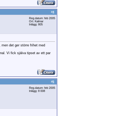
#
4
Reg.datum: feb 2005
Ort: Kalmar
Inlägg: 805
 men det ger större frihet med
l. Vi fick själva tipset av ett par
#
5
Reg.datum: feb 2005
Inlägg: 8 008