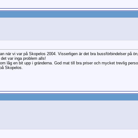
n när vi var på Skopelos 2004. Visserligen är det bra bussförbindelser på ön,
det var inga problem alls!
 låg en bit upp i gränderna. God mat till bra priser och mycket trevlig persona
 på Skopelos.