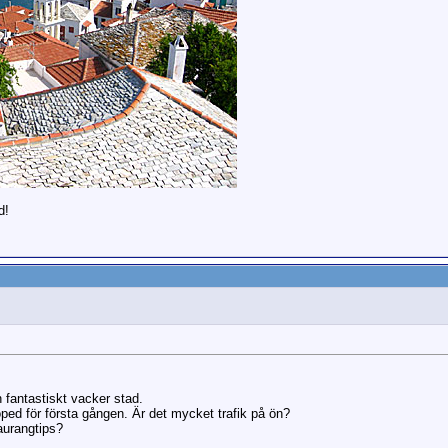
d!
n fantastiskt vacker stad.
oped för första gången. Är det mycket trafik på ön?
aurangtips?