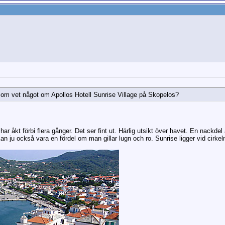
som vet något om Apollos Hotell Sunrise Village på Skopelos?
ar åkt förbi flera gånger. Det ser fint ut. Härlig utsikt över havet. En nackdel ä
Kan ju också vara en fördel om man gillar lugn och ro. Sunrise ligger vid cirke