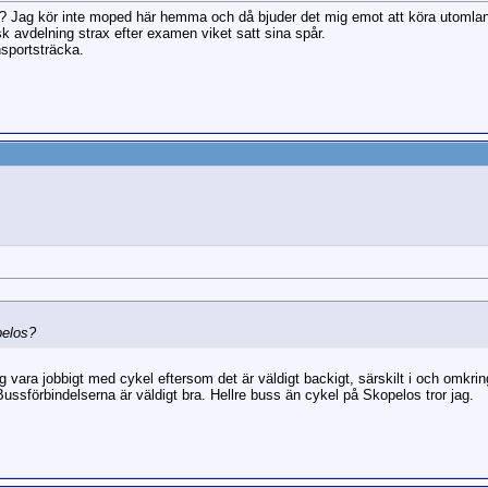
? Jag kör inte moped här hemma och då bjuder det mig emot att köra utomlan
k avdelning strax efter examen viket satt sina spår.
nsportsträcka.
pelos?
g vara jobbigt med cykel eftersom det är väldigt backigt, särskilt i och omkri
Bussförbindelserna är väldigt bra. Hellre buss än cykel på Skopelos tror jag.