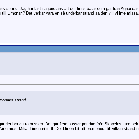
aris strand. Jag har läst någonstans att det finns båtar som går från Agnondas
ill Limonari? Det verkar vara en så underbar strand så den vill vi inte missa.
imonaris strand.
år det bra att ta bussen. Det går flera bussar per dag från Skopelos stad och 
Panormos, Milia, Limonari m fl. Det blir en bit att promenera till vilken strand