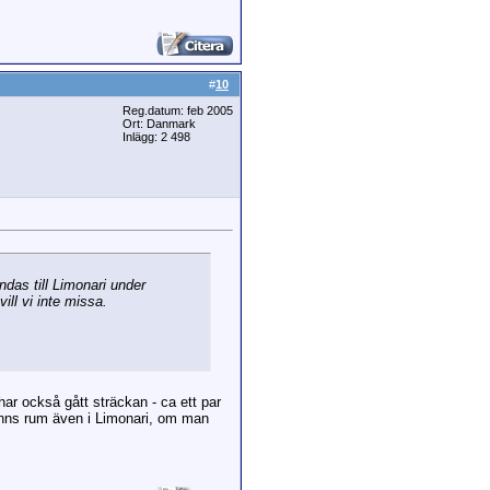
#
10
Reg.datum: feb 2005
Ort: Danmark
Inlägg: 2 498
ndas till Limonari under
ll vi inte missa.
ar också gått sträckan - ca ett par
 fanns rum även i Limonari, om man