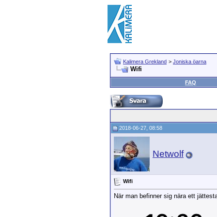
Kalimera Grekland
>
Joniska öarna
Wifi
FAQ
2018-06-27, 08:58
Netwolf
Wifi
När man befinner sig nära ett jättest