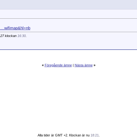
....wifimap&hl=nb
-27 klockan
16:30
.
«
Föregående ämne
|
Nästa ämne
»
Alla tider är GMT +2. Klockan är nu
18:21
.