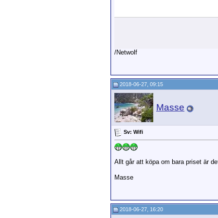
/Netwolf
2018-06-27, 09:15
Masse
Sv: Wifi
Allt går att köpa om bara priset är d
Masse
2018-06-27, 16:20