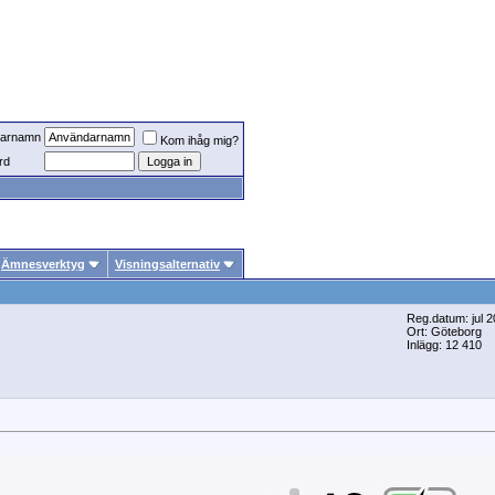
arnamn
Kom ihåg mig?
rd
Ämnesverktyg
Visningsalternativ
Reg.datum: jul 
Ort: Göteborg
Inlägg: 12 410