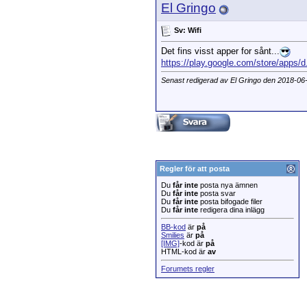
El Gringo
Sv: Wifi
Det fins visst apper for sånt...
https://play.google.com/store/apps/d
Senast redigerad av El Gringo den 2018-06
Regler för att posta
Du
får inte
posta nya ämnen
Du
får inte
posta svar
Du
får inte
posta bifogade filer
Du
får inte
redigera dina inlägg
BB-kod
är
på
Smilies
är
på
[IMG]
-kod är
på
HTML-kod är
av
Forumets regler