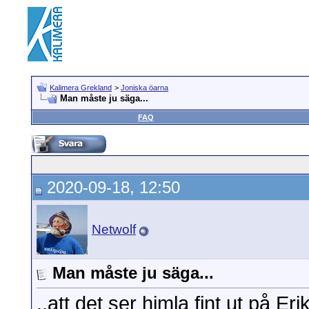
Kalimera Grekland
>
Joniska öarna
Man måste ju säga...
FAQ
2020-09-18, 12:50
Netwolf
Man måste ju säga...
..att det ser himla fint ut på Er