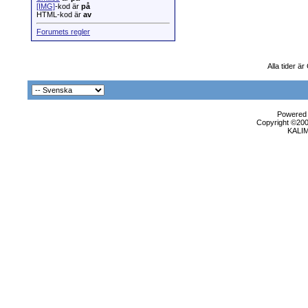
[IMG]
-kod är
på
HTML-kod är
av
Forumets regler
Alla tider ä
Powered b
Copyright ©2000
KALI