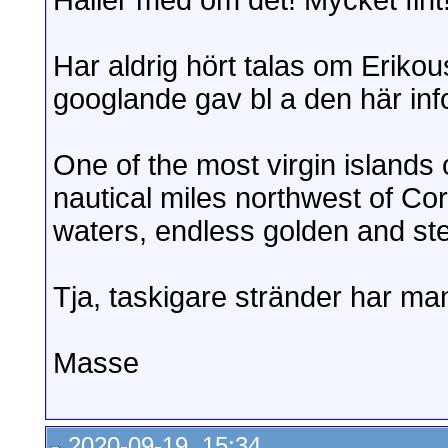
Håller med om det! Mycket fint
Har aldrig hört talas om Erikous
googlande gav bl a den här inf
One of the most virgin islands 
nautical miles northwest of Cor
waters, endless golden and ste
Tja, taskigare stränder har ma
Masse
2020-09-19, 15:34