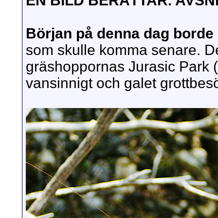
EN BILD BERÄTTAR. AVSNI
Början på denna dag borde 
som skulle komma senare. De
gräshoppornas Jurasic Park (
vansinnigt och galet grottbesök