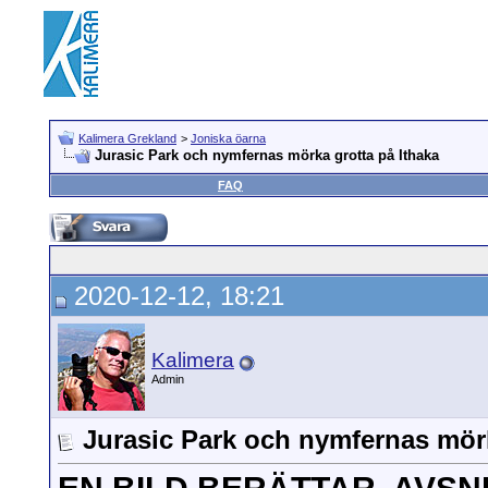
Kalimera Grekland
>
Joniska öarna
Jurasic Park och nymfernas mörka grotta på Ithaka
FAQ
2020-12-12, 18:21
Kalimera
Admin
Jurasic Park och nymfernas mörk