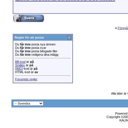
«
Föregå
Regler för att posta
Du
får inte
posta nya ämnen
Du
får inte
posta svar
Du
får inte
posta bifogade filer
Du
får inte
redigera dina inlägg
BB-kod
är
på
Smilies
är
på
[IMG]
-kod är
på
HTML-kod är
av
Forumets regler
Alla tider ä
Powered b
Copyright ©2000
KALI