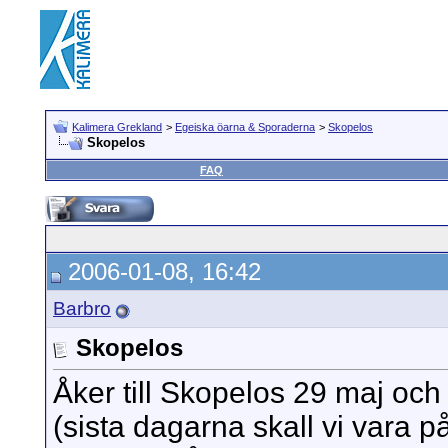
Kalimera Grekland
>
Egeiska öarna & Sporaderna
>
Skopelos
Skopelos
FAQ
2006-01-08, 16:42
Barbro
Skopelos
Åker till Skopelos 29 maj och
(sista dagarna skall vi vara på 