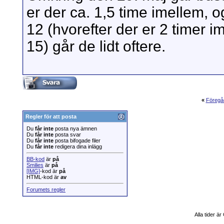
er der ca. 1,5 time imellem, 
12 (hvorefter der er 2 timer i
15) går de lidt oftere.
«
Föregå
Regler för att posta
Du
får inte
posta nya ämnen
Du
får inte
posta svar
Du
får inte
posta bifogade filer
Du
får inte
redigera dina inlägg
BB-kod
är
på
Smilies
är
på
[IMG]
-kod är
på
HTML-kod är
av
Forumets regler
Alla tider ä