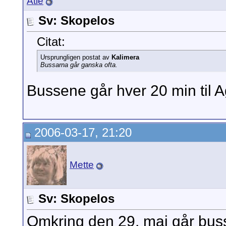
Atle
Sv: Skopelos
Citat:
Ursprungligen postat av
Kalimera
Bussarna går ganska ofta.
Bussene går hver 20 min til Ag
2006-03-17, 21:20
Mette
Sv: Skopelos
Omkring den 29. maj går bus