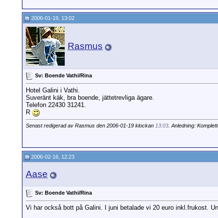
2006-01-19, 13:02
Rasmus
Sv: Boende Vathi/Rina
Hotel Galini i Vathi.
Suveränt käk, bra boende, jättetrevliga ägare.
Telefon 22430 31241.
R
Senast redigerad av Rasmus den 2006-01-19 klockan
13:03
. Anledning: Komplett
2006-02-16, 12:23
Aase
Sv: Boende Vathi/Rina
Vi har också bott på Galini. I juni betalade vi 20 euro inkl.frukost. U