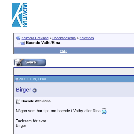
Kalimera Grekland
>
Dodekaneserna
>
Kalymnos
Boende Vathi/Rina
FAQ
2006-01-19, 11:00
Birger
Boende Vathi/Rina
Någon som har tips om boende i Vathy eller Rina
Tacksam för svar.
Birger