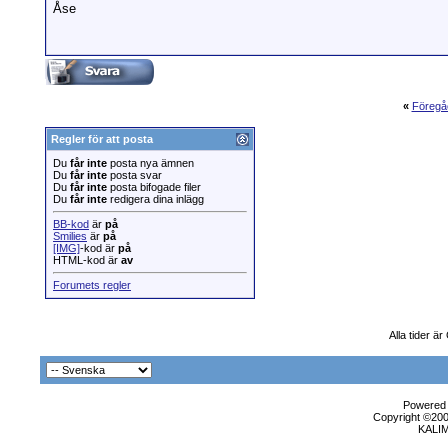
Åse
«
Föregå
Regler för att posta
Du
får inte
posta nya ämnen
Du
får inte
posta svar
Du
får inte
posta bifogade filer
Du
får inte
redigera dina inlägg
BB-kod
är
på
Smilies
är
på
[IMG]
-kod är
på
HTML-kod är
av
Forumets regler
Alla tider 
Powered b
Copyright ©2000
KALI