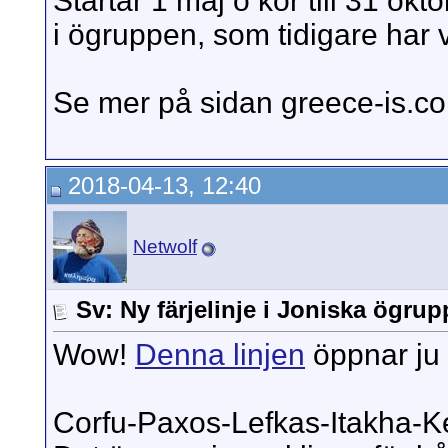
Startar 1 maj o kör till 31 okto
i ögruppen, som tidigare har va
Se mer på sidan greece-is.c
2018-04-13, 12:40
Netwolf
Sv: Ny färjelinje i Joniska ögru
Wow!
Denna linjen
öppnar ju 
Corfu-Paxos-Lefkas-Itakha-Ke