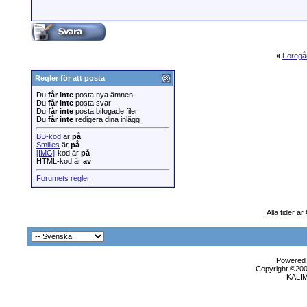
«
Föregå
Regler för att posta
Du
får inte
posta nya ämnen
Du
får inte
posta svar
Du
får inte
posta bifogade filer
Du
får inte
redigera dina inlägg
BB-kod
är
på
Smilies
är
på
[IMG]
-kod är
på
HTML-kod är
av
Forumets regler
Alla tider ä
Powered b
Copyright ©2000
KALI