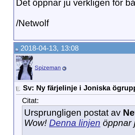
Det öppnar ju verkligen för bå
/Netwolf
2018-04-13, 13:08
Spizeman
Sv: Ny färjelinje i Joniska ögru
Citat:
Ursprungligen postat av
Ne
Wow!
Denna linjen
öppnar j