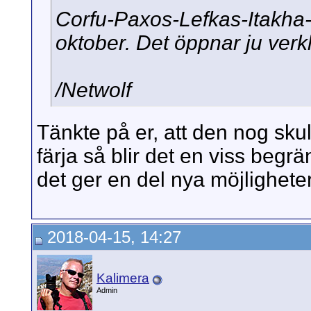
Corfu-Paxos-Lefkas-Itakha-
oktober. Det öppnar ju verkl
/Netwolf
Tänkte på er, att den nog sku
färja så blir det en viss be
det ger en del nya möjligheter
2018-04-15, 14:27
Kalimera
Admin