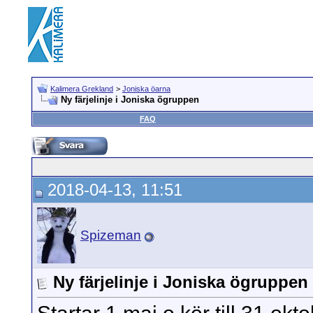
Kalimera Grekland
>
Joniska öarna
Ny färjelinje i Joniska ögruppen
FAQ
2018-04-13, 11:51
Spizeman
Ny färjelinje i Joniska ögruppen