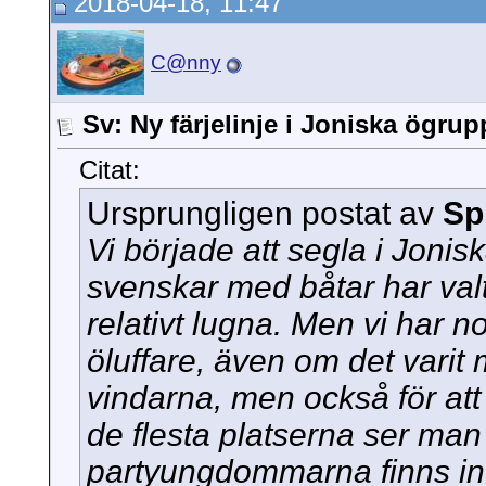
2018-04-18, 11:47
C@nny
Sv: Ny färjelinje i Joniska ögru
Citat:
Ursprungligen postat av
Sp
Vi började att segla i Joni
svenskar med båtar har val
relativt lugna. Men vi har n
öluffare, även om det varit mö
vindarna, men också för att 
de flesta platserna ser man 
partyungdommarna finns int