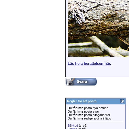
Läs hela berättelsen här.
Regler för att posta
Du
får inte
posta nya ämnen
Du
får inte
posta svar
Du
får inte
posta bifogade filer
Du
får inte
redigera dina inlägg
BB-kod
är
på