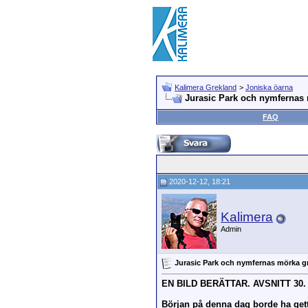
Kalimera Grekland
>
Joniska öarna
Jurasic Park och nymfernas 
FAQ
2020-12-12, 18:21
Kalimera
Admin
Jurasic Park och nymfernas mörka gr
EN BILD BERÄTTAR. AVSNITT 30.
Början på denna dag borde ha get