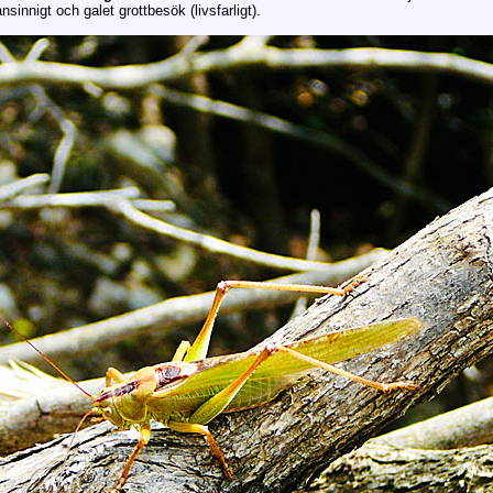
sinnigt och galet grottbesök (livsfarligt).