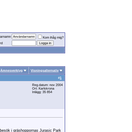
arnamn
Kom ihåg mig?
rd
Ämnesverktyg
Visningsalternativ
#
1
Reg.datum: nov 2004
Ort: Karlskrona
Inlägg: 35 854
besök i gräshoppornas Jurasic Park