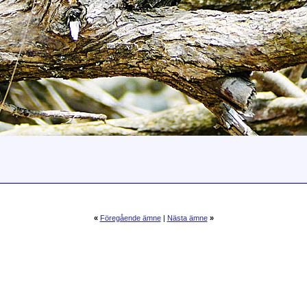
«
Föregående ämne
|
Nästa ämne
»