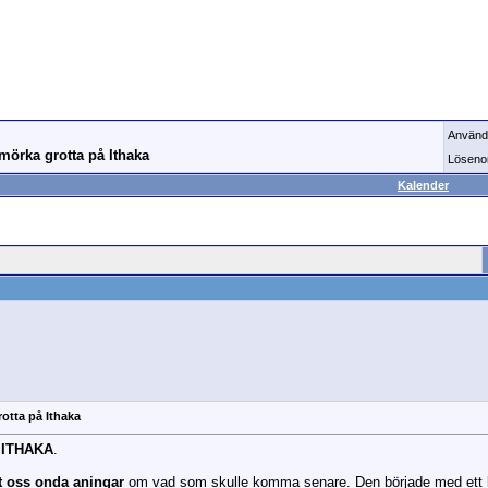
Använd
mörka grotta på Ithaka
Löseno
Kalender
otta på Ithaka
 ITHAKA
.
t oss onda aningar
om vad som skulle komma senare. Den började med ett 