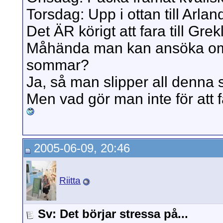
Torsdag: Upp i ottan till Arlan
Det ÄR körigt att fara till Grek
Måhända man kan ansöka om 
sommar?
Ja, så man slipper all denna s
Men vad gör man inte för att 
2005-06-09, 20:46
Riitta
Sv: Det börjar stressa på...