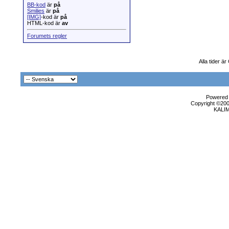
BB-kod
är
på
Smilies
är
på
[IMG]
-kod är
på
HTML-kod är
av
Forumets regler
Alla tider ä
Powered b
Copyright ©2000
KALI