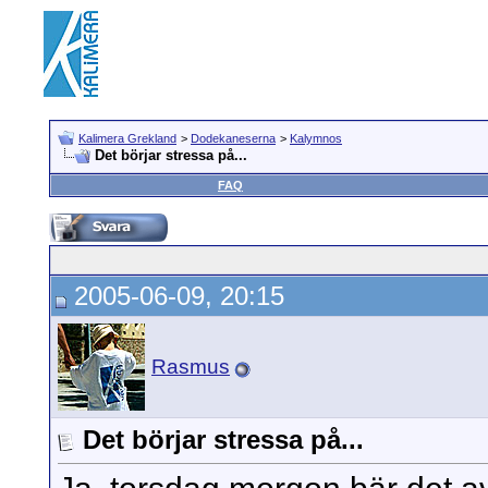
Kalimera Grekland
>
Dodekaneserna
>
Kalymnos
Det börjar stressa på...
FAQ
2005-06-09, 20:15
Rasmus
Det börjar stressa på...