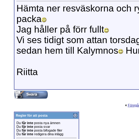
Hämta ner resväskorna och r
packa
Jag håller på förr fullt
Vi ses tidigt som attan torsd
sedan hem till Kalymnos
Hur
Riitta
«
Föregå
Regler för att posta
Du
får inte
posta nya ämnen
Du
får inte
posta svar
Du
får inte
posta bifogade filer
Du
får inte
redigera dina inlägg