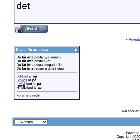
det
«
Föregå
Regler för att posta
Du
får inte
posta nya ämnen
Du
får inte
posta svar
Du
får inte
posta bifogade filer
Du
får inte
redigera dina inlägg
BB-kod
är
på
Smilies
är
på
[IMG]
-kod är
på
HTML-kod är
av
Forumets regler
Alla tider ä
Powered b
Copyright ©2000