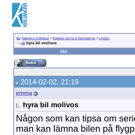
Kalimera Grekland
>
Egeiska öarna & Sporaderna
>
Lesbos
hyra bil molivos
FAQ
2014-02-02, 21:19
emma
hyra bil molivos
Någon som kan tipsa om seriö
man kan lämna bilen på flygp