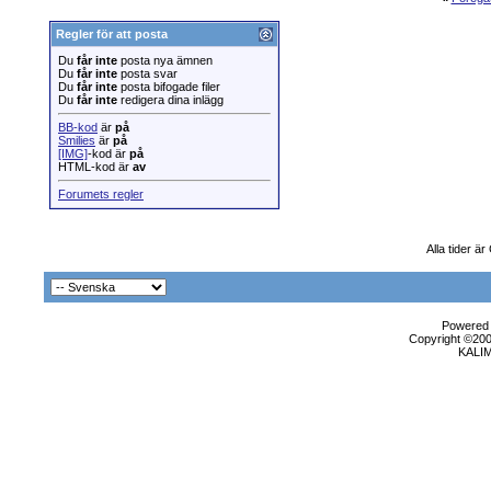
Regler för att posta
Du
får inte
posta nya ämnen
Du
får inte
posta svar
Du
får inte
posta bifogade filer
Du
får inte
redigera dina inlägg
BB-kod
är
på
Smilies
är
på
[IMG]
-kod är
på
HTML-kod är
av
Forumets regler
Alla tider ä
Powered b
Copyright ©2000
KALI