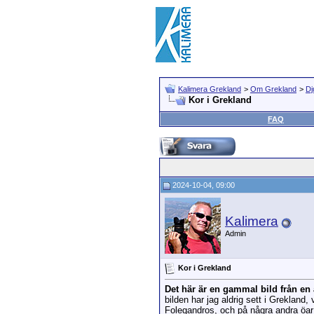
Kalimera Grekland
>
Om Grekland
>
Dj
Kor i Grekland
FAQ
2024-10-04, 09:00
Kalimera
Admin
Kor i Grekland
Det här är en gammal bild från en 
bilden har jag aldrig sett i Grekland,
Folegandros, och på några andra öa