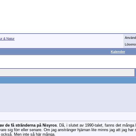
Använd
ur & Natur
Löseno
Kalender
av de få stränderna på Nisyros
. Då, i slutet av 1990-talet, fanns det mån
 vare sig förr eller senare. Om jag anstränger hjärnan lite minns jag att jag ha
r också. Men inte så här många.