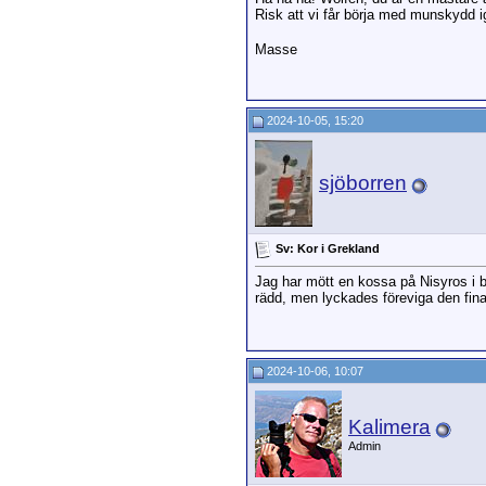
Risk att vi får börja med munskydd i
Masse
2024-10-05, 15:20
sjöborren
Sv: Kor i Grekland
Jag har mött en kossa på Nisyros i b
rädd, men lyckades föreviga den fin
2024-10-06, 10:07
Kalimera
Admin