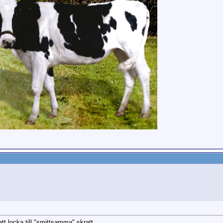
tt locka till "smittsamma" skratt.