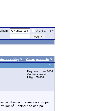
arnamn
Kom ihåg mig?
rd
Ämnesverktyg
Visningsalternativ
#
1
Reg.datum: nov 2004
Ort: Karlskrona
Inlägg: 35 854
ga kor på Nisyros. Så många som på
r sett kor på Schinoussa och på