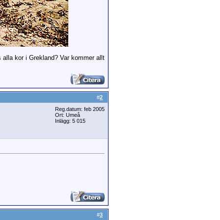
s alla kor i Grekland? Var kommer allt
#
2
Reg.datum: feb 2005
Ort: Umeå
Inlägg: 5 015
#
3