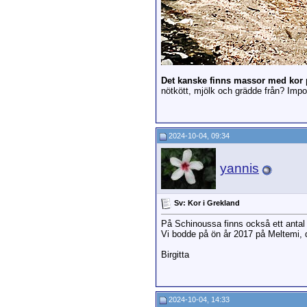
Det kanske finns massor med kor p
nötkött, mjölk och grädde från? Imp
2024-10-04, 09:34
yannis
Sv: Kor i Grekland
På Schinoussa finns också ett anta
Vi bodde på ön år 2017 på Meltemi, d
Birgitta
2024-10-04, 14:33