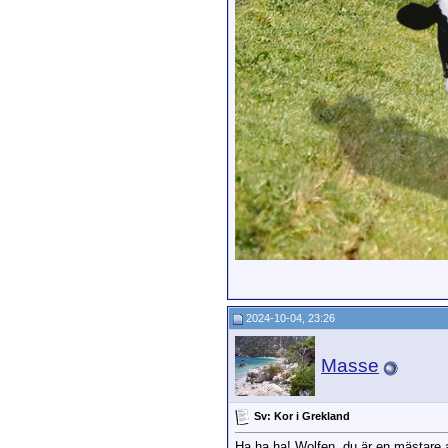
2024-10-04, 23:26
Masse
Sv: Kor i Grekland
Ha ha ha! Wolfen, du är en mästare a