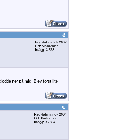
#
5
Reg.datum: feb 2007
Ort: Mälardalen
Inlägg: 3 563
odde ner på mig. Blev först lite
#
6
Reg.datum: nov 2004
Ort: Karlskrona
Inlägg: 35 854