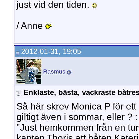
just vid den tiden.
/ Anne
2012-01-31, 19:05
Rasmus
Enklaste, bästa, vackraste båtres
Så här skrev Monica P för ett
giltigt även i sommar, eller ? :
"Just hemkommen från en tur t
kapten Thoris att båten Kateri