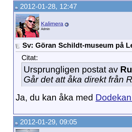
2012-01-28, 12:47
Kalimera
Admin
Sv: Göran Schildt-museum på L
Citat:
Ursprungligen postat av
Ru
Går det att åka direkt från R
Ja, du kan åka med
Dodekan
2012-01-29, 09:05