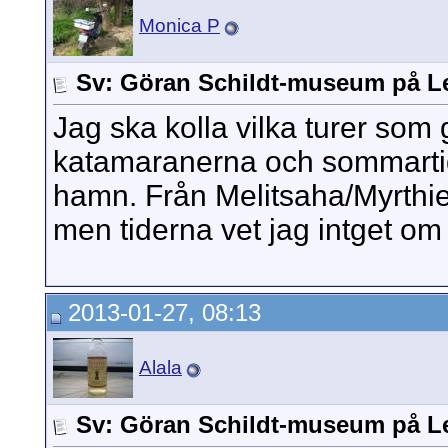
Monica P
Sv: Göran Schildt-museum på L
Jag ska kolla vilka turer som
katamaranerna och sommartid 
hamn. Från Melitsaha/Myrthies
men tiderna vet jag intget om 
2013-01-27, 08:13
Alala
Sv: Göran Schildt-museum på L