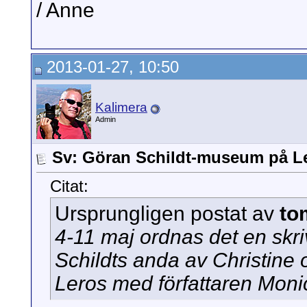
/ Anne
2013-01-27, 10:50
Kalimera
Admin
Sv: Göran Schildt-museum på L
Citat:
Ursprungligen postat av
to
4-11 maj ordnas det en skr
Schildts anda av Christine oc
Leros med författaren Mon