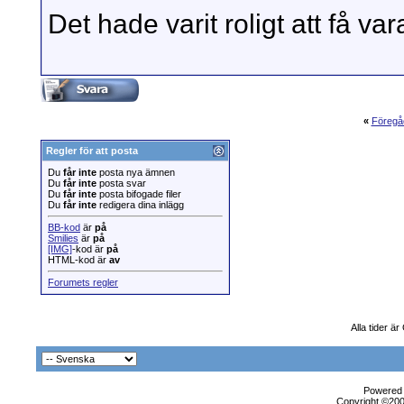
Det hade varit roligt att få v
«
Föregå
Regler för att posta
Du
får inte
posta nya ämnen
Du
får inte
posta svar
Du
får inte
posta bifogade filer
Du
får inte
redigera dina inlägg
BB-kod
är
på
Smilies
är
på
[IMG]
-kod är
på
HTML-kod är
av
Forumets regler
Alla tider ä
Powered b
Copyright ©2000