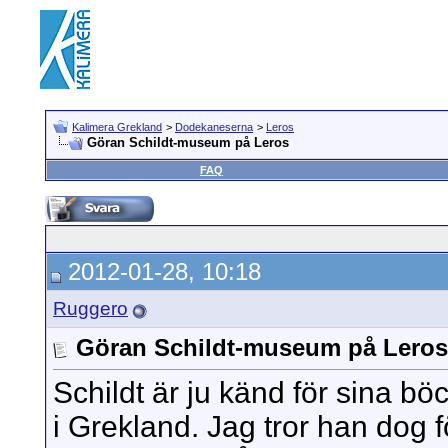
Kalimera Grekland
>
Dodekaneserna
>
Leros
Göran Schildt-museum på Leros
FAQ
2012-01-28, 10:18
Ruggero
Göran Schildt-museum på Leros
Schildt är ju känd för sina bö
i Grekland. Jag tror han dog 