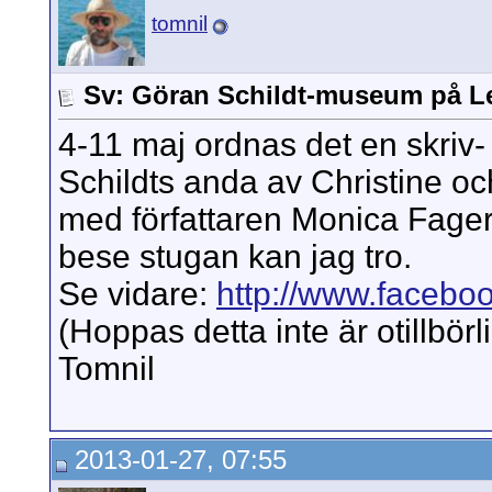
tomnil
Sv: Göran Schildt-museum på L
4-11 maj ordnas det en skriv
Schildts anda av Christine och
med författaren Monica Fagerho
bese stugan kan jag tro.
Se vidare:
http://www.faceboo
(Hoppas detta inte är otillbörl
Tomnil
2013-01-27, 07:55