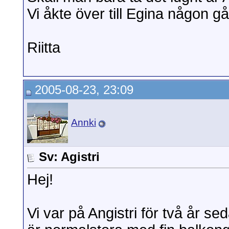
Vi åkte över till Egina någon gån
Riitta
2005-08-23, 23:09
Annki
Sv: Agistri
Hej!
Vi var på Angistri för två år