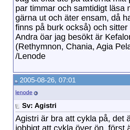
par timmar och samtidigt läsa 
gärna ut och äter ensam, då ha
finns på burk också) och sitter
Andra öar jag besökt är Kefalo
(Rethymnon, Chania, Agia Pelag
/Lenode
2005-08-26, 07:01
lenode
Sv: Agistri
Agistri är bra att cykla på, det 
jobbigt att cykla över ön, först