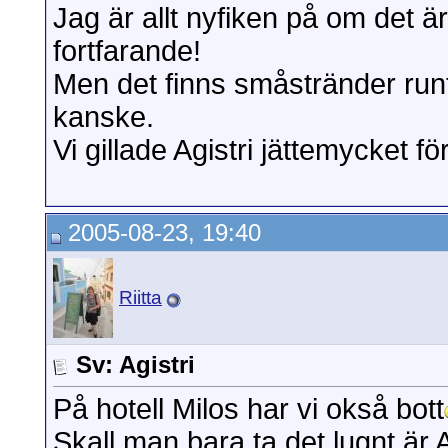
Jag är allt nyfiken på om det ä
fortfarande!
Men det finns småstränder runt
kanske.
Vi gillade Agistri jättemycket 
2005-08-23, 19:40
Riitta
Sv: Agistri
På hotell Milos har vi okså bott
Skall man bara ta det lugnt är Agi