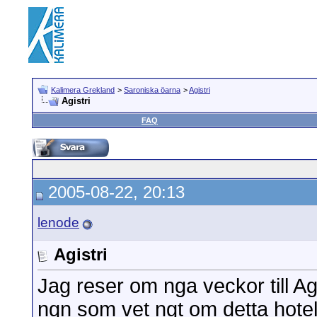
Kalimera Grekland
>
Saroniska öarna
>
Agistri
Agistri
FAQ
2005-08-22, 20:13
lenode
Agistri
Jag reser om nga veckor till Agi
ngn som vet ngt om detta hotel