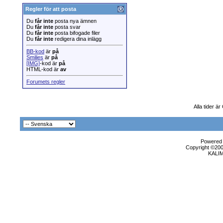
Regler för att posta
Du
får inte
posta nya ämnen
Du
får inte
posta svar
Du
får inte
posta bifogade filer
Du
får inte
redigera dina inlägg
BB-kod
är
på
Smilies
är
på
[IMG]
-kod är
på
HTML-kod är
av
Forumets regler
Alla tider ä
Powered b
Copyright ©2000
KALI