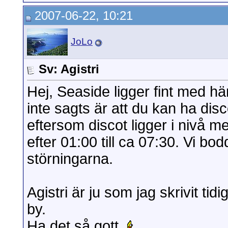
2007-06-22, 10:21
JoLo
Sv: Agistri
Hej, Seaside ligger fint med hä
inte sagts är att du kan ha disc
eftersom discot ligger i nivå 
efter 01:00 till ca 07:30. Vi bod
störningarna.
Agistri är ju som jag skrivit tid
by.
Ha det så gott