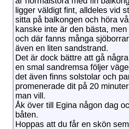
är normalstora med fin balkon
ligger väldigt fint, alldeles vid 
sitta på balkongen och höra vå
kanske inte är den bästa, men f
och där fanns många sjöborrar 
även en liten sandstrand.
Det är dock bättre att gå någr
en smal sandremsa följer vägen.
det även finns solstolar och p
promenerade dit på 20 minuter
man vill.
Åk över till Egina någon dag o
båten.
Hoppas att du får en skön sem