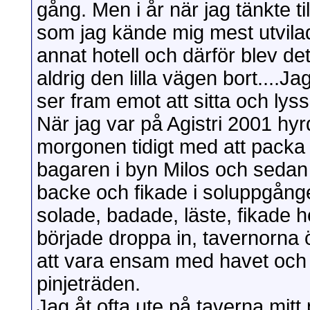
gång. Men i år när jag tänkte til
som jag kände mig mest utvilad
annat hotell och därför blev de
aldrig den lilla vägen bort....J
ser fram emot att sitta och lys
När jag var på Agistri 2001 hyr
morgonen tidigt med att packa 
bagaren i byn Milos och sedan c
backe och fikade i soluppgånge
solade, badade, läste, fikade 
började droppa in, tavernorna
att vara ensam med havet och 
pinjeträden.
Jag åt ofta ute på taverna mitt