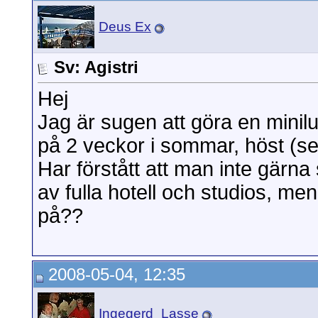
Deus Ex
Sv: Agistri
Hej
Jag är sugen att göra en miniluf
på 2 veckor i sommar, höst (s
Har förstått att man inte gärna
av fulla hotell och studios, men
på??
2008-05-04, 12:35
Ingegerd_Lasse