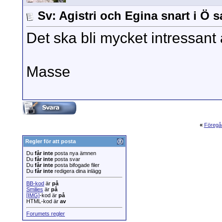
Sv: Agistri och Egina snart i Ö 
Det ska bli mycket intressant 
Masse
«
Föregå
Regler för att posta
Du
får inte
posta nya ämnen
Du
får inte
posta svar
Du
får inte
posta bifogade filer
Du
får inte
redigera dina inlägg
BB-kod
är
på
Smilies
är
på
[IMG]
-kod är
på
HTML-kod är
av
Forumets regler