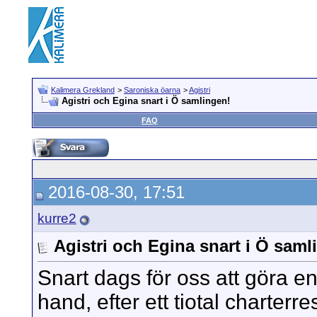
Kalimera Grekland
>
Saroniska öarna
>
Agistri
Agistri och Egina snart i Ö samlingen!
FAQ
2016-08-30, 17:51
kurre2
Agistri och Egina snart i Ö saml
Snart dags för oss att göra 
hand, efter ett tiotal charterre