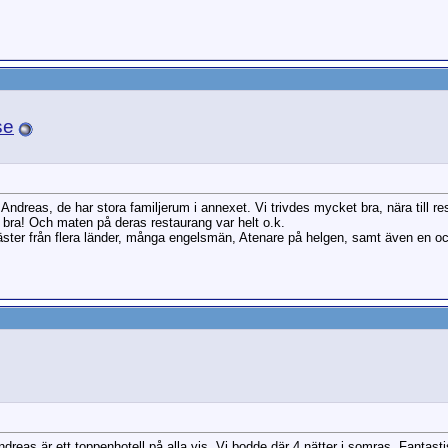
se
 Andreas, de har stora familjerum i annexet. Vi trivdes mycket bra, nära till re
 bra! Och maten på deras restaurang var helt o.k.
äster från flera länder, många engelsmän, Atenare på helgen, samt även en o
reas är ett toppenhotell på alla vis. Vi bodde där 4 nätter i somras. Fantast