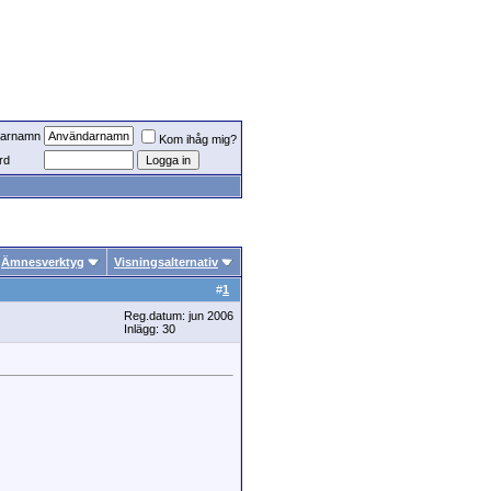
arnamn
Kom ihåg mig?
rd
Ämnesverktyg
Visningsalternativ
#
1
Reg.datum: jun 2006
Inlägg: 30