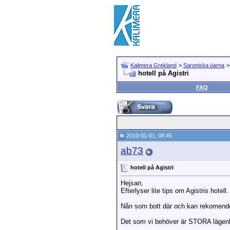
Kalimera Grekland
>
Saroniska öarna
hotell på Agistri
FAQ
2010-01-01, 08:45
ab73
hotell på Agistri
Hejsan,
Efterlyser lite tips om Agistris hotel
Nån som bott där och kan rekomende
Det som vi behöver är STORA lägenhet