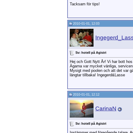
Tacksam för tips!
2010-01-01, 12:03
Ingegerd_Las
Sv: hotell på Agistri
Hej och Gott Nytt År! Vi har bott hos
Ägarna var mycket vänliga, servicen
Mysigt med poolen och att det var g
längtar tillbaka! Ingegerd&Lasse
2010-01-01, 12:12
CarinaN
Sv: hotell på Agistri
Instämmer med föregående talare. And