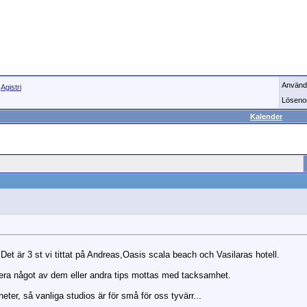
Använd
>
Agistri
Löseno
Kalender
l. Det är 3 st vi tittat på Andreas,Oasis scala beach och Vasilaras hotell.
ra något av dem eller andra tips mottas med tacksamhet.
er, så vanliga studios är för små för oss tyvärr...