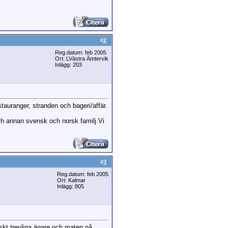
#
2
Reg.datum: feb 2005
Ort: LVästra Ämtervik
Inlägg: 203
stauranger, stranden och bageri/affär.
ch annan svensk och norsk familj.Vi
#
3
Reg.datum: feb 2005
Ort: Kalmar
Inlägg: 805
iskt trevliga ägare och maten på