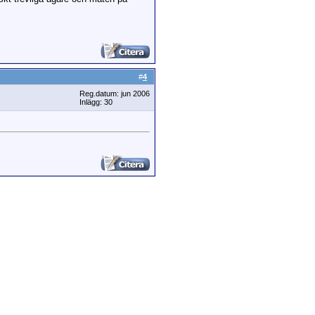
#
4
Reg.datum: jun 2006
Inlägg: 30