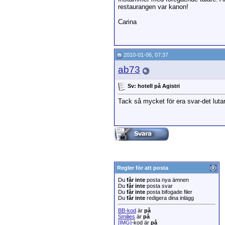
restaurangen var kanon!
Carina
2010-01-06, 07:37
ab73
Sv: hotell på Agistri
Tack så mycket för era svar-det luta
Regler för att posta
Du
får inte
posta nya ämnen
Du
får inte
posta svar
Du
får inte
posta bifogade filer
Du
får inte
redigera dina inlägg
BB-kod
är
på
Smilies
är
på
[IMG]
-kod är
på