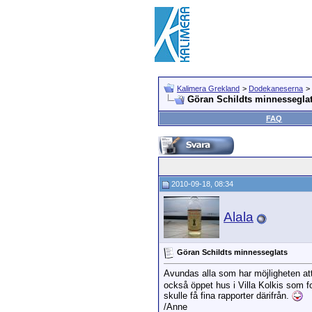
Kalimera Grekland
>
Dodekaneserna
>
Göran Schildts minnessegla
FAQ
2010-09-18, 08:34
Alala
Göran Schildts minnesseglats
Avundas alla som har möjligheten at
också öppet hus i Villa Kolkis som fo
skulle få fina rapporter därifrån.
/Anne