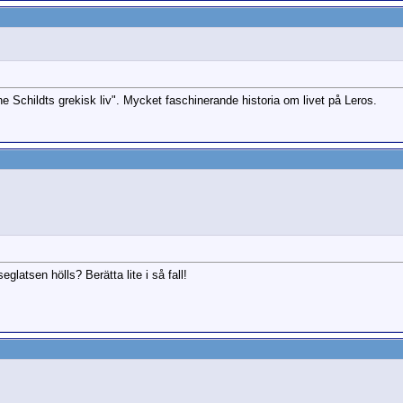
e Schildts grekisk liv". Mycket faschinerande historia om livet på Leros.
latsen hölls? Berätta lite i så fall!