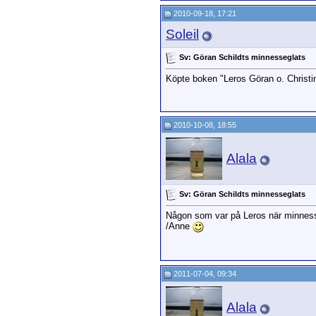
2010-09-18, 17:21
Soleil
Sv: Göran Schildts minnesseglats
Köpte boken "Leros Göran o. Christin
2010-10-08, 18:55
Alala
Sv: Göran Schildts minnesseglats
Någon som var på Leros när minnesseg
/Anne
2011-07-04, 09:34
Alala