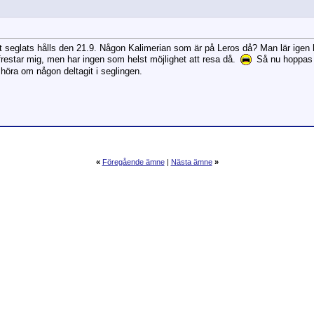
et seglats hålls den 21.9. Någon Kalimerian som är på Leros då? Man lär igen
 frestar mig, men har ingen som helst möjlighet att resa då.
Så nu hoppas j
tt höra om någon deltagit i seglingen.
«
Föregående ämne
|
Nästa ämne
»