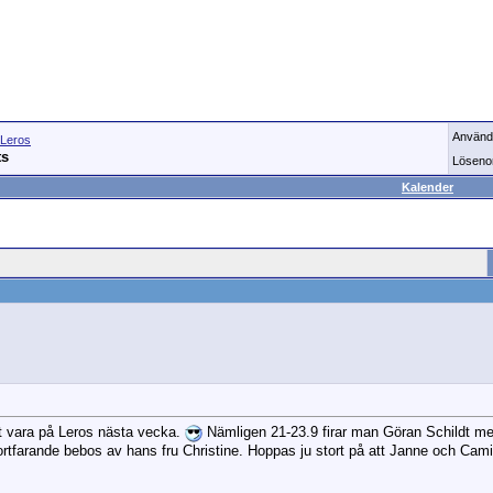
Använd
Leros
ts
Löseno
Kalender
t vara på Leros nästa vecka.
Nämligen 21-23.9 firar man Göran Schildt me
rtfarande bebos av hans fru Christine. Hoppas ju stort på att Janne och Camill