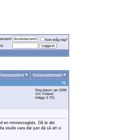
arnamn
Kom ihåg mig?
rd
Ämnesverktyg
Visningsalternativ
#
1
Reg.datum: jan 2008
Ort: Finland
Inlägg: 6 701
d en minnesseglats. Då är det
a skulle vara där just då så att vi