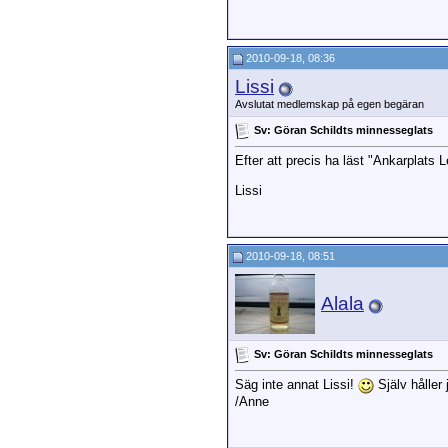
2010-09-18, 08:36
Lissi
Avslutat medlemskap på egen begäran
Sv: Göran Schildts minnesseglats
Efter att precis ha läst "Ankarplats 
Lissi
2010-09-18, 08:51
Alala
Sv: Göran Schildts minnesseglats
Säg inte annat Lissi!
Själv håller
/Anne