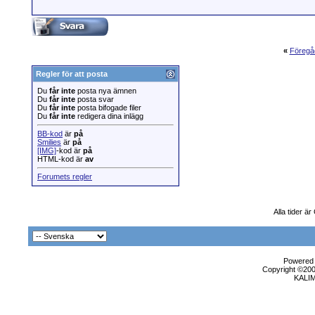
«
Föregå
Regler för att posta
Du
får inte
posta nya ämnen
Du
får inte
posta svar
Du
får inte
posta bifogade filer
Du
får inte
redigera dina inlägg
BB-kod
är
på
Smilies
är
på
[IMG]
-kod är
på
HTML-kod är
av
Forumets regler
Alla tider ä
Powered b
Copyright ©2000
KALI