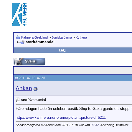
Kalimera Grekland
>
Joniska öarna
>
Kythera
storfrämmande!
FAQ
2011-07-10, 07:35
Ankan
storfrämmande!
Häromdagen hade ön celebert besök.Ship to Gaza gjorde ett stopp hä
http://www.kalimera.nu/forums/pictur...pictureid=6211
Senast redigerad av Ankan den 2011-07-10 klockan
07:42
. Anledning: felstavat