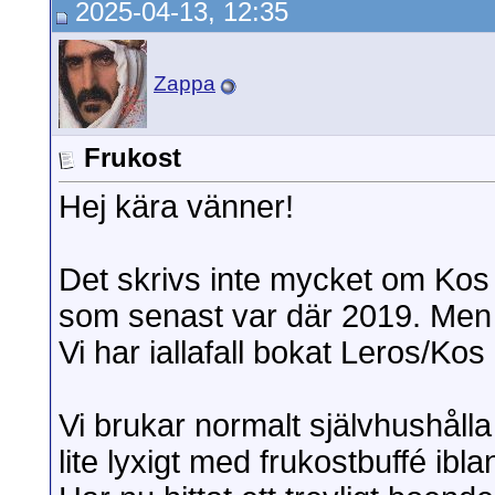
2025-04-13, 12:35
Zappa
Frukost
Hej kära vänner!
Det skrivs inte mycket om Kos
som senast var där 2019. Men s
Vi har iallafall bokat Leros/Ko
Vi brukar normalt självhushålla
lite lyxigt med frukostbuffé ibl