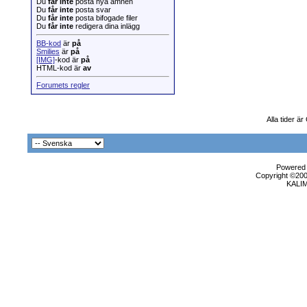
Du
får inte
posta nya ämnen
Du
får inte
posta svar
Du
får inte
posta bifogade filer
Du
får inte
redigera dina inlägg
BB-kod
är
på
Smilies
är
på
[IMG]
-kod är
på
HTML-kod är
av
Forumets regler
Alla tider ä
Powered b
Copyright ©2000
KALI