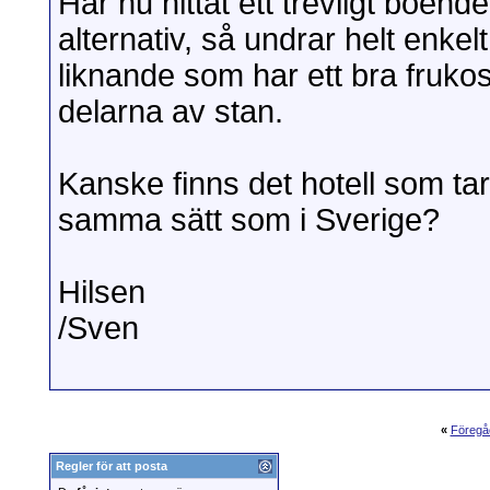
Har nu hittat ett trevligt boen
alternativ, så undrar helt enkel
liknande som har ett bra frukos
delarna av stan.
Kanske finns det hotell som t
samma sätt som i Sverige?
Hilsen
/Sven
«
Föregå
Regler för att posta