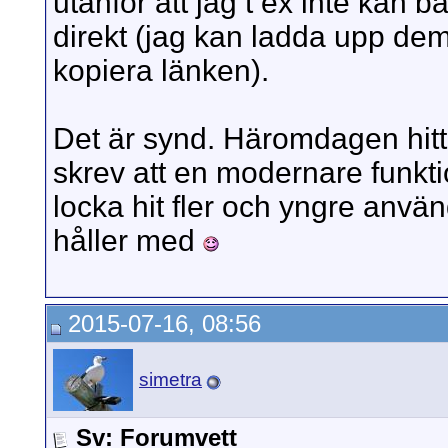
utanför att jag t ex inte kan b
direkt (jag kan ladda upp dem
kopiera länken).
Det är synd. Häromdagen hit
skrev att en modernare funkti
locka hit fler och yngre anvä
håller med
2015-07-16, 08:56
simetra
Sv: Forumvett