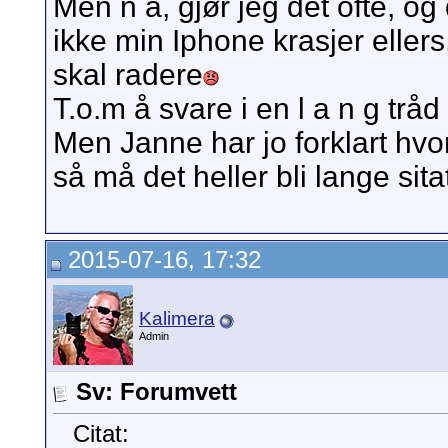
Men n å, gjør jeg det ofte, 
ikke min Iphone krasjer eller
skal radere
T.o.m å svare i en l a n g tråd
Men Janne har jo forklart hvor
så må det heller bli lange sita
2015-07-16, 17:32
Kalimera
Admin
Sv: Forumvett
Citat: