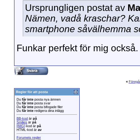
Ursprungligen postat av
Ma
Nämen, vadå kraschar? Kali
smartphone såvälhemma so
Funkar perfekt för mig också.
«
Föregå
Regler för att posta
Du
får inte
posta nya ämnen
Du
får inte
posta svar
Du
får inte
posta bifogade filer
Du
får inte
redigera dina inlägg
BB-kod
är
på
Smilies
är
på
[IMG]
-kod är
på
HTML-kod är
av
Forumets regler