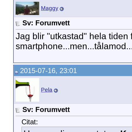
Maggy
Sv: Forumvett
Jag blir "utkastad" hela tiden
smartphone...men...tålamod...!
2015-07-16, 23:01
Pela
Sv: Forumvett
Citat: