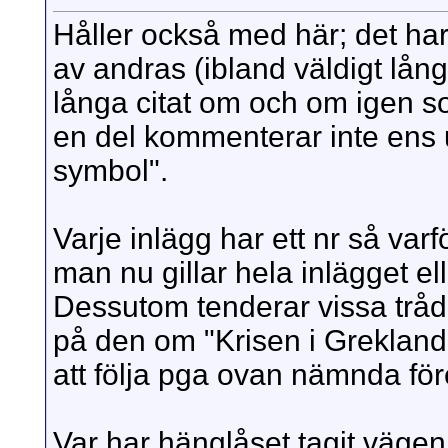
Håller också med här; det har 
av andras (ibland väldigt lån
långa citat om och om igen s
en del kommenterar inte ens ut
symbol".
Varje inlägg har ett nr så varf
man nu gillar hela inlägget ell
Dessutom tenderar vissa trådar a
på den om "Krisen i Grekland"
att följa pga ovan nämnda för
Var har hänglåset tagit vägen,