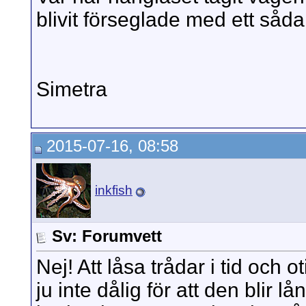
blivit förseglade med ett såd
Simetra
2015-07-16, 08:58
inkfish
Sv: Forumvett
Nej! Att låsa trådar i tid och 
ju inte dålig för att den blir 