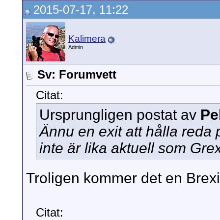
2015-07-17, 11:22
Kalimera
Admin
Sv: Forumvett
Citat:
Ursprungligen postat av
Pe
Ännu en exit att hålla reda
inte är lika aktuell som Grex
Troligen kommer det en Brexi
Citat: