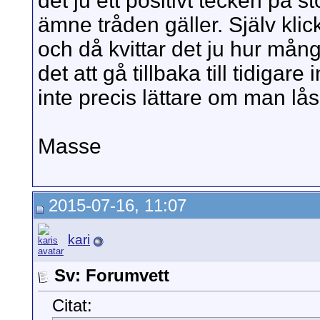
det ju ett positivt tecken på 
ämne tråden gäller. Själv klicka
och då kvittar det ju hur mång
det att gå tillbaka till tidigare
inte precis lättare om man lås
Masse
2015-07-16, 11:07
kari
Sv: Forumvett
Citat: