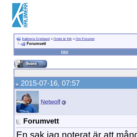
Kalimera Grekland
>
Ordet är fritt
>
Om Forumet
Forumvett
FAQ
2015-07-16, 07:57
Netwolf
Forumvett
En sak jag noterat är att må