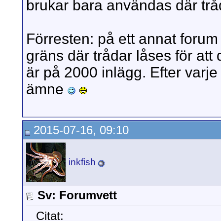
brukar bara användas där tråd
Förresten: på ett annat forum 
gräns där trådar låses för att
är på 2000 inlägg. Efter varje
ämne
2015-07-16, 09:10
inkfish
Sv: Forumvett
Citat: