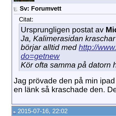
Sv: Forumvett
Citat:
Ursprungligen postat av
Mi
Ja, Kalimerasidan kraschar
börjar alltid med
http://www
do=getnew
Kör ofta samma på datorn 
Jag prövade den på min ipad f
en länk så kraschade den. Det
2015-07-16, 22:02