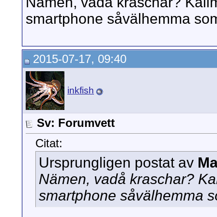
Nämen, vadå kraschar? Kalime
smartphone såvälhemma som 
2015-07-17, 09:40
inkfish
Sv: Forumvett
Citat:
Ursprungligen postat av
Ma
Nämen, vadå kraschar? Kali
smartphone såvälhemma so