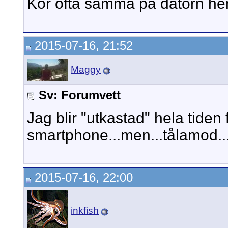
Kör ofta samma på datorn he
2015-07-16, 21:52
Maggy
Sv: Forumvett
Jag blir "utkastad" hela tiden
smartphone...men...tålamod...!
2015-07-16, 22:00
inkfish