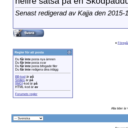
hellre satsa på en Sködpaddut
Senast redigerad av Kajja den 2015-
«
Föregå
Regler för att posta
Du
får inte
posta nya ämnen
Du
får inte
posta svar
Du
får inte
posta bifogade filer
Du
får inte
redigera dina inlägg
BB-kod
är
på
Smilies
är
på
[IMG]
-kod är
på
HTML-kod är
av
Forumets regler
Alla tider ä