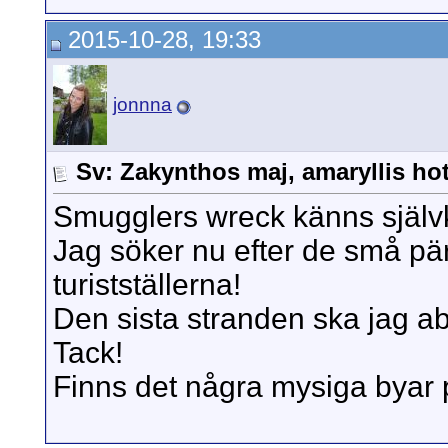
2015-10-28, 19:33
jonnna
Sv: Zakynthos maj, amaryllis hot
Smugglers wreck känns självkl
Jag söker nu efter de små pär
turistställerna!
Den sista stranden ska jag ab
Tack!
Finns det några mysiga byar 