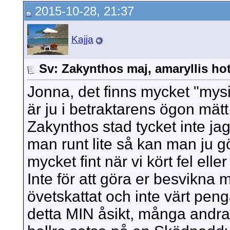
2015-10-28, 21:37
Kajja
Sv: Zakynthos maj, amaryllis hot
Jonna, det finns mycket "mysig
är ju i betraktarens ögon mätt.
Zakynthos stad tycket inte jag
man runt lite så kan man ju gö
mycket fint när vi kört fel eller
Inte för att göra er besvikna
övetskattat och inte värt penga
detta MIN åsikt, många andra 