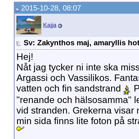
2015-10-28, 08:07
Kajja
Sv: Zakynthos maj, amaryllis hot
Hej!
Nåt jag tycker ni inte ska mi
Argassi och Vassilikos. Fantast
vatten och fin sandstrand
P
"renande och hälsosamma" ler
vid stranden. Grekerna visar 
min sida finns lite foton på st