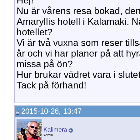
Hej!
Nu är vårens resa bokad, den
Amaryllis hotell i Kalamaki. 
hotellet?
Vi är två vuxna som reser ti
år och vi har planer på att hyra
missa på ön?
Hur brukar vädret vara i slute
Tack på förhand!
2015-10-26, 13:47
Kalimera
Admin