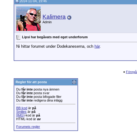
2014-11-04, 19:46
Kalimera
Admin
Lipsi har begåvats med eget underforum
Ni hittar forumet under Dodekaneserna, och
här
.
«
Föregå
Regler för att posta
Du
får inte
posta nya ämnen
Du
får inte
posta svar
Du
får inte
posta bifogade filer
Du
får inte
redigera dina inlägg
BB-kod
är
på
Smilies
är
på
[IMG]
-kod är
på
HTML-kod är
av
Forumets regler