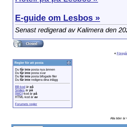
E-guide om Lesbos »
Senast redigerad av Kalimera den 2
«
Föregå
Regler för att posta
Du
får inte
posta nya ämnen
Du
får inte
posta svar
Du
får inte
posta bifogade filer
Du
får inte
redigera dina inlägg
BB-kod
är
på
Smilies
är
på
[IMG]
-kod är
på
HTML-kod är
av
Forumets regler
Alla tider ä