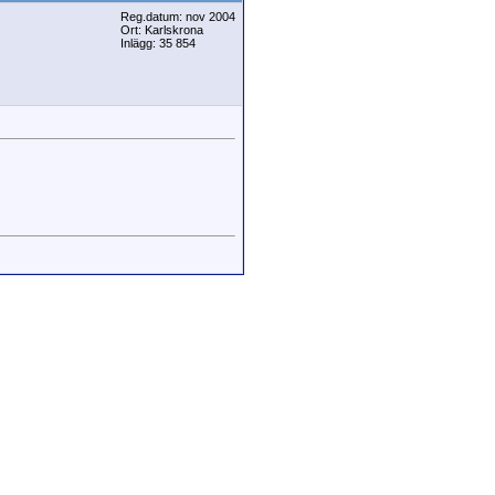
Reg.datum: nov 2004
Ort: Karlskrona
Inlägg: 35 854