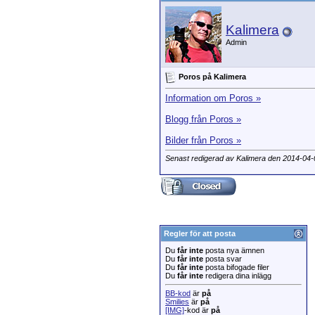
Kalimera
Admin
Poros på Kalimera
Information om Poros »
Blogg från Poros »
Bilder från Poros »
Senast redigerad av Kalimera den 2014-04
Regler för att posta
Du
får inte
posta nya ämnen
Du
får inte
posta svar
Du
får inte
posta bifogade filer
Du
får inte
redigera dina inlägg
BB-kod
är
på
Smilies
är
på
[IMG]
-kod är
på