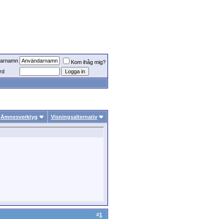
arnamn
Kom ihåg mig?
rd
Ämnesverktyg
Visningsalternativ
#
1