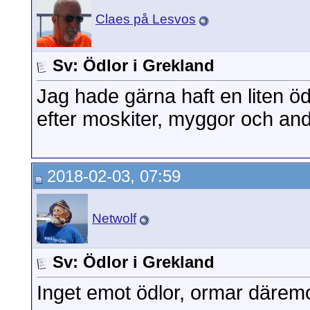
Claes på Lesvos
Sv: Ödlor i Grekland
Jag hade gärna haft en liten öd
efter moskiter, myggor och andr
2018-02-03, 07:59
Netwolf
Sv: Ödlor i Grekland
Inget emot ödlor, ormar däremo