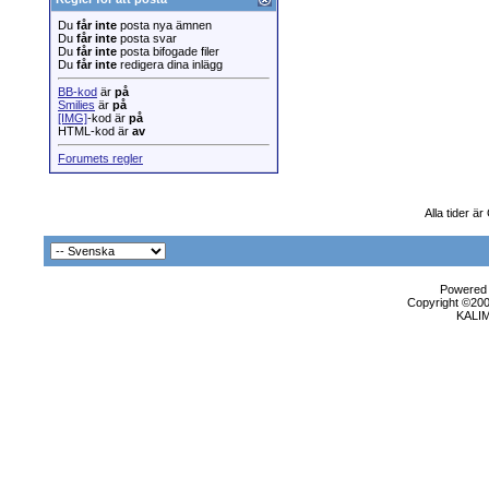
Du
får inte
posta nya ämnen
Du
får inte
posta svar
Du
får inte
posta bifogade filer
Du
får inte
redigera dina inlägg
BB-kod
är
på
Smilies
är
på
[IMG]
-kod är
på
HTML-kod är
av
Forumets regler
Alla tider ä
Powered b
Copyright ©2000
KALI