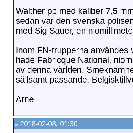
Walther pp med kaliber 7,5 mm ä
sedan var den svenska polisen
med Sig Sauer, en niomillimeter
Inom FN-trupperna användes var
hade Fabricque National, niomil
av denna världen. Smeknamne
sällsamt passande. Belgisktillv
Arne
2018-02-08, 01:30