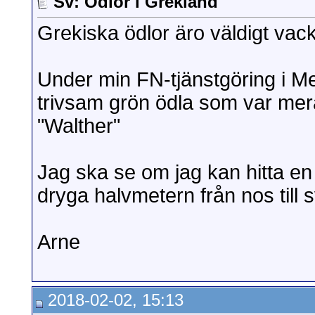
Sv: Ödlor i Grekland
Grekiska ödlor äro väldigt va
Under min FN-tjänstgöring i Me
trivsam grön ödla som var mera 
"Walther"
Jag ska se om jag kan hitta en
dryga halvmetern från nos till 
Arne
2018-02-02, 15:13