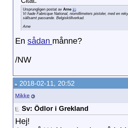
Citat:
Ursprungligen postat av
Arne
Vi hade Fabricque National, niomillimeters pistoler, med en 
sällsamt passande. Belgisktillverkad.
Arne
En
sådan
månne?
/NW
2018-02-11, 20:52
Mikke
Sv: Ödlor i Grekland
Hej!