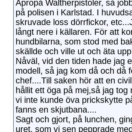
Apropå Waltherpistoler, så jo
på polisen i Karlstad. I huvud
skruvade loss dörrfickor, etc...
långt nere i källaren. För att
hundbilarna, som stod med ba
skällde och ville ut och äta up
Nåväl, vid den tiden hade jag 
modell, så jag kom då och då f
chef....Till saken hör att en c
hållit ett öga på mej,så jag t
vi inte kunde öva prickskytte p
fanns en skjutbana....
Sagt och gjort, på lunchen, gin
uret, som vi sen pepprade med