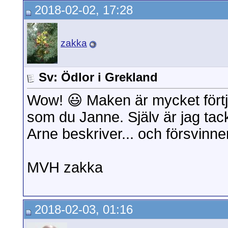
2018-02-02, 17:28
zakka
Sv: Ödlor i Grekland
Wow! 😃 Maken är mycket förtju
som du Janne. Själv är jag ta
Arne beskriver... och försvinner
MVH zakka
2018-02-03, 01:16