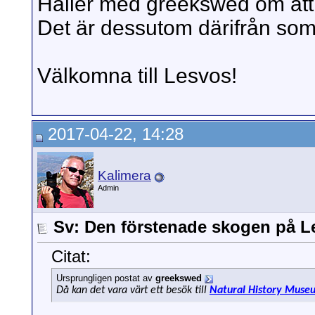
Håller med greekswed om att m
Det är dessutom därifrån som u
Välkomna till Lesvos!
2017-04-22, 14:28
Kalimera
Admin
Sv: Den förstenade skogen på 
Citat:
Ursprungligen postat av
greekswed
Då kan det vara värt ett besök till
Natural History Museu