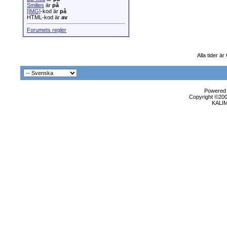
Smilies
är
på
[IMG]
-kod är
på
HTML-kod är
av
Forumets regler
Alla tider ä
Powered b
Copyright ©2000
KALI