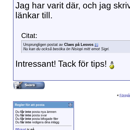
Jag har varit där, och jag sk
länkar till.
Citat:
Ursprungligen postat av
Claes på Lesvos
Nu kan du också besöka ön Nisiopi mitt emot Sigri.
Intressant! Tack för tips!
«
Föregå
Regler för att posta
Du
får inte
posta nya ämnen
Du
får inte
posta svar
Du
får inte
posta bifogade filer
Du
får inte
redigera dina inlägg
BB-kod
är
på