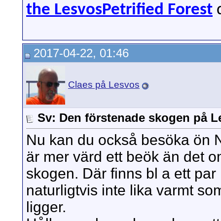
the LesvosPetrified Forest
d
2017-04-22, 01:46
Claes på Lesvos
Sv: Den förstenade skogen på 
Nu kan du också besöka ön Nis
är mer värd ett beök än det 
skogen. Där finns bl a ett par
naturligtvis inte lika varmt s
ligger.