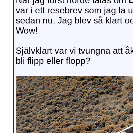
När jag först hörde talas om
var i ett resebrev som jag la
sedan nu. Jag blev så klart o
Wow!
Självklart var vi tvungna att 
bli flipp eller flopp?