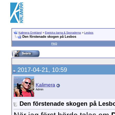
Kalimera Grekland
>
Egeiska öarna & Sporaderna
>
Lesbos
Den förstenade skogen på Lesbos
FAQ
2017-04-21, 10:59
Kalimera
Admin
Den förstenade skogen på Lesb