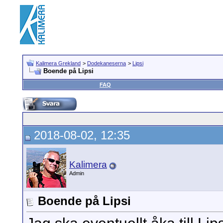
Kalimera Grekland
>
Dodekaneserna
>
Lipsi
Boende på Lipsi
FAQ
2018-08-02, 12:35
Kalimera
Admin
Boende på Lipsi