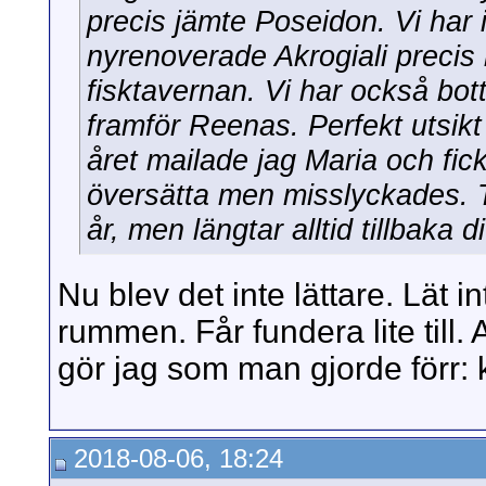
precis jämte Poseidon. Vi har i
nyrenoverade Akrogiali precis
fisktavernan. Vi har också bott
framför Reenas. Perfekt utsik
året mailade jag Maria och fic
översätta men misslyckades. Ty
år, men längtar alltid tillbaka di
Nu blev det inte lättare. Lät i
rummen. Får fundera lite till. A
gör jag som man gjorde förr
2018-08-06, 18:24