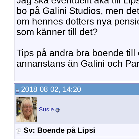
Jag ska eventuellt åka till Lip
bo på Galini Studios, men det 
om hennes dotters nya pension
som känner till det?
Tips på andra bra boende till
annanstans än Galini och P
2018-08-02, 14:20
Susie
Sv: Boende på Lipsi