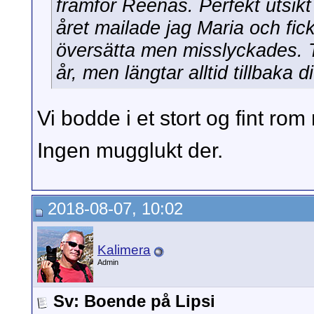
framför Reenas. Perfekt utsik
året mailade jag Maria och fic
översätta men misslyckades. Ty
år, men längtar alltid tillbaka di
Vi bodde i et stort og fint r
Ingen mugglukt der.
2018-08-07, 10:02
Kalimera
Admin
Sv: Boende på Lipsi