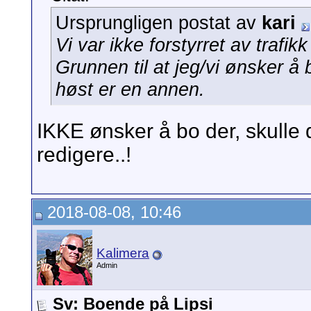
Ursprungligen postat av
kari
Vi var ikke forstyrret av trafi
Grunnen til at jeg/vi ønsker å
høst er en annen.
IKKE ønsker å bo der, skulle de
redigere..!
2018-08-08, 10:46
Kalimera
Admin
Sv: Boende på Lipsi