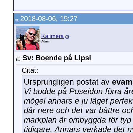
2018-08-06, 15:27
Kalimera
Admin
Sv: Boende på Lipsi
Citat:
Ursprungligen postat av
evam
Vi bodde på Poseidon förra åre
mögel annars e ju läget perfekt
där nere och det var bättre oc
markplan är ombyggda för typ
tidigare. Annars verkade det n