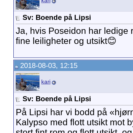
kari
Sv: Boende på Lipsi
Ja, hvis Poseidon har ledige r
fine leiligheter og utsikt😊
2018-08-03, 12:15
kari
Sv: Boende på Lipsi
På Lipsi har vi bodd på «hjørn
Kalypso med flott utsikt mot
stort fint rom og flott utsikt, 