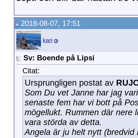
2018-08-07, 17:51
kari
Sv: Boende på Lipsi
Citat:
Ursprungligen postat av
RUJ
Som Du vet Janne har jag vari
senaste fem har vi bott på Po
mögellukt. Rummen där nere li
vara störda av detta.
Angela är ju helt nytt (bredvid