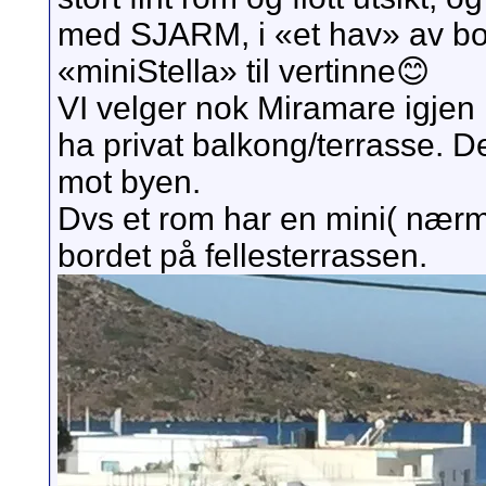
med SJARM, i «et hav» av bou
«miniStella» til vertinne😊
VI velger nok Miramare igjen 
ha privat balkong/terrasse. 
mot byen.
Dvs et rom har en mini( nærmes
bordet på fellesterrassen.