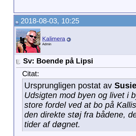
2018-08-03, 10:25
Kalimera
Admin
Sv: Boende på Lipsi
Citat:
Ursprungligen postat av
Susi
Udsigten mod byen og livet i by
store fordel ved at bo på Kallist
den direkte støj fra bådene,
tider af døgnet.