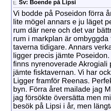
Sv: Boende på Lipsi
Vi bodde på Poseidon förra å
lite mögel annars e ju läget pe
rum där nere och det var bätt
rum i markplan är ombyggda f
taverna tidigare. Annars verk
ligger precis jämte Poseidon. 
finns nyrenoverade Akrogiali
jämte fisktavernan. Vi har ock
Ligger framför Reenas. Perfe
byn. Förra året mailade jag M
jag försökte översätta men mi
besök på Lipsi i år, men längtar