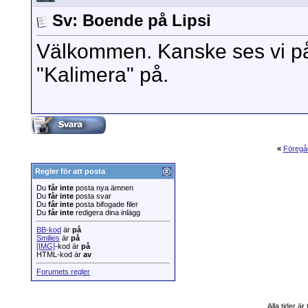
Sv: Boende på Lipsi
Välkommen. Kanske ses vi på
"Kalimera" på.
«
Föregå
Regler för att posta
Du
får inte
posta nya ämnen
Du
får inte
posta svar
Du
får inte
posta bifogade filer
Du
får inte
redigera dina inlägg
BB-kod
är
på
Smilies
är
på
[IMG]
-kod är
på
HTML-kod är
av
Forumets regler
Alla tider ä