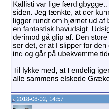
Kallisti var lige færdigbygget,
siden. Jeg tænkte, at der kun
ligger rundt om hjørnet ud af by
en fantastisk havudsigt. Udsig
derimod gå glip af. Den store 
ser det, er at I slipper for d
ind og går på ubekvemme tide
Til lykke med, at I endelig ige
alle sammens elskede Grækenl
2018-08-02, 14:57