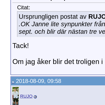
Citat:
Ursprungligen postat av
RUJ
.OK Janne lite synpunkter frå
sept. och blir där nästan tre v
Tack!
Om jag åker blir det troligen 
2018-08-09, 09:58
RUJO