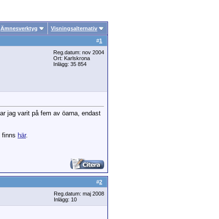
Ämnesverktyg
Visningsalternativ
#
1
Reg.datum: nov 2004
Ort: Karlskrona
Inlägg: 35 854
ar jag varit på fem av öarna, endast
g finns
här
.
#
2
Reg.datum: maj 2008
Inlägg: 10