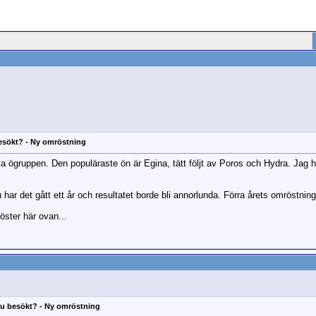
besökt? - Ny omröstning
a ögruppen. Den populäraste ön är Egina, tätt följt av Poros och Hydra. Jag h
r det gått ett år och resultatet borde bli annorlunda. Förra årets omröstnin
öster här ovan...
 du besökt? - Ny omröstning