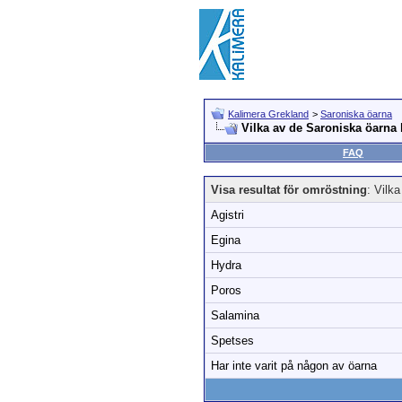
Kalimera Grekland
>
Saroniska öarna
Vilka av de Saroniska öarna
FAQ
Visa resultat för omröstning
: Vilk
Agistri
Egina
Hydra
Poros
Salamina
Spetses
Har inte varit på någon av öarna