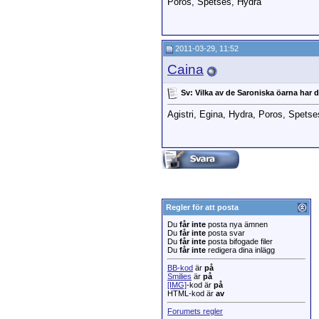
Poros, Spetses, Hydra
2011-03-29, 11:52
Caina
Sv: Vilka av de Saroniska öarna har
Agistri, Egina, Hydra, Poros, Spetse
Regler för att posta
Du
får inte
posta nya ämnen
Du
får inte
posta svar
Du
får inte
posta bifogade filer
Du
får inte
redigera dina inlägg
BB-kod
är
på
Smilies
är
på
[IMG]
-kod är
på
HTML-kod är
av
Forumets regler