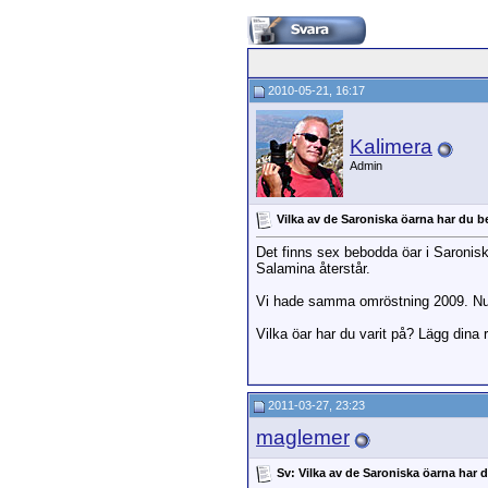
2010-05-21, 16:17
Kalimera
Admin
Vilka av de Saroniska öarna har du 
Det finns sex bebodda öar i Saronisk
Salamina återstår.
Vi hade samma omröstning 2009. Nu ha
Vilka öar har du varit på? Lägg dina r
2011-03-27, 23:23
maglemer
Sv: Vilka av de Saroniska öarna har