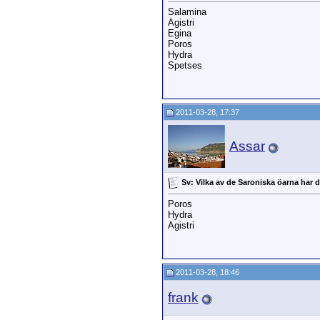
Salamina
Agistri
Egina
Poros
Hydra
Spetses
2011-03-28, 17:37
Assar
Sv: Vilka av de Saroniska öarna har
Poros
Hydra
Agistri
2011-03-28, 18:46
frank