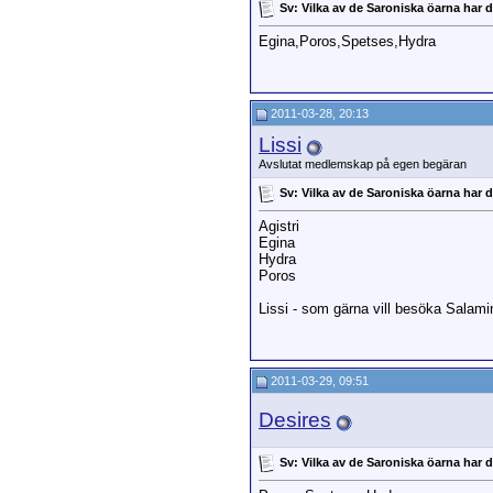
Sv: Vilka av de Saroniska öarna har
Egina,Poros,Spetses,Hydra
2011-03-28, 20:13
Lissi
Avslutat medlemskap på egen begäran
Sv: Vilka av de Saroniska öarna har
Agistri
Egina
Hydra
Poros
Lissi - som gärna vill besöka Salam
2011-03-29, 09:51
Desires
Sv: Vilka av de Saroniska öarna har