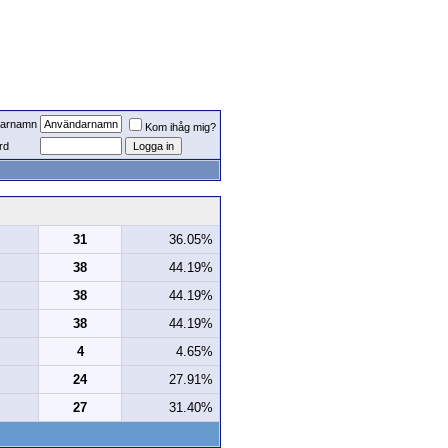
arnamn
Kom ihåg mig?
rd
31
36.05%
38
44.19%
38
44.19%
38
44.19%
4
4.65%
24
27.91%
27
31.40%