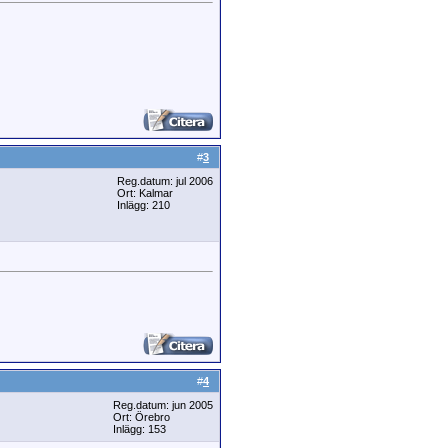
#
3
Reg.datum: jul 2006
Ort: Kalmar
Inlägg: 210
#
4
Reg.datum: jun 2005
Ort: Örebro
Inlägg: 153