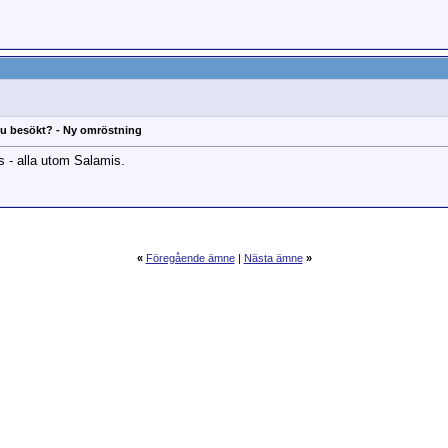
 du besökt? - Ny omröstning
s - alla utom Salamis.
«
Föregående ämne
|
Nästa ämne
»