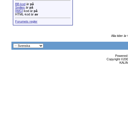
BB-kod
är
på
Smilies
är
på
[IMG]
-kod är
på
HTML-kod är
av
Forumets regler
Alla tider ä
Powered b
Copyright ©2000
KALI