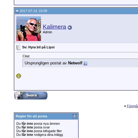
2017-07-14, 10:09
Kalimera
Admin
Sv: Hyra bil på Lipsi
Citat:
Ursprungligen postat av
Netwolf
«
Föregå
Regler för att posta
Du
får inte
posta nya ämnen
Du
får inte
posta svar
Du
får inte
posta bifogade filer
Du
får inte
redigera dina inlägg