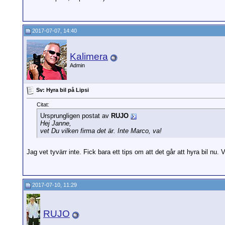
2017-07-07, 14:40
Kalimera
Admin
Sv: Hyra bil på Lipsi
Citat:
Ursprungligen postat av
RUJO
Hej Janne,
vet Du vilken firma det är. Inte Marco, va!
Jag vet tyvärr inte. Fick bara ett tips om att det går att hyra bil nu.
2017-07-10, 11:29
RUJO