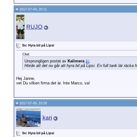
2017-07-04, 20:11
RUJO
Sv: Hyra bil på Lipsi
Citat:
Ursprungligen postat av
Kalimera
Hörde att det nu går att hyra bil på Lipsi. En full tank lär räck
Hej Janne,
vet Du vilken firma det är. Inte Marco, va!
2017-07-05, 10:28
kari
Sv: Hyra bil på Lipsi