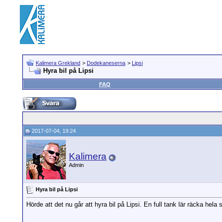
Kalimera Grekland
>
Dodekaneserna
>
Lipsi
Hyra bil på Lipsi
FAQ
2017-07-04, 19:24
Kalimera
Admin
Hyra bil på Lipsi
Hörde att det nu går att hyra bil på Lipsi. En full tank lär räcka hel