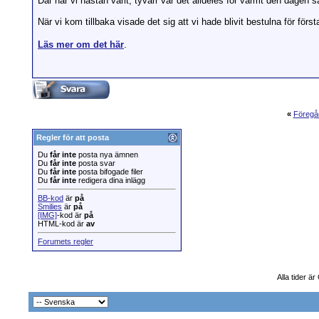
Där har vi nästan varit, tyvärr var det alldeles för varmt den dagen 
När vi kom tillbaka visade det sig att vi hade blivit bestulna för för
Läs mer om det här
.
«
Föregå
Regler för att posta
Du
får inte
posta nya ämnen
Du
får inte
posta svar
Du
får inte
posta bifogade filer
Du
får inte
redigera dina inlägg
BB-kod
är
på
Smilies
är
på
[IMG]
-kod är
på
HTML-kod är
av
Forumets regler
Alla tider ä