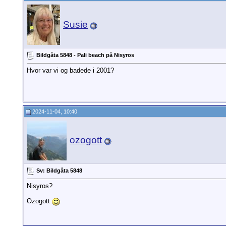
Susie
Bildgåta 5848 - Pali beach på Nisyros
Hvor var vi og badede i 2001?
2024-11-04, 10:40
ozogott
Sv: Bildgåta 5848
Nisyros?
Ozogott