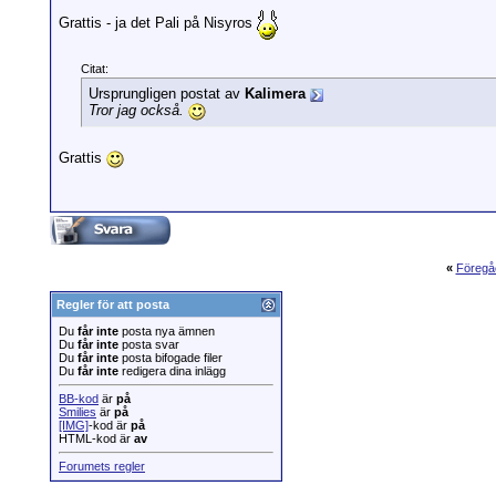
Grattis - ja det Pali på Nisyros
Citat:
Ursprungligen postat av
Kalimera
Tror jag också.
Grattis
«
Föregå
Regler för att posta
Du
får inte
posta nya ämnen
Du
får inte
posta svar
Du
får inte
posta bifogade filer
Du
får inte
redigera dina inlägg
BB-kod
är
på
Smilies
är
på
[IMG]
-kod är
på
HTML-kod är
av
Forumets regler