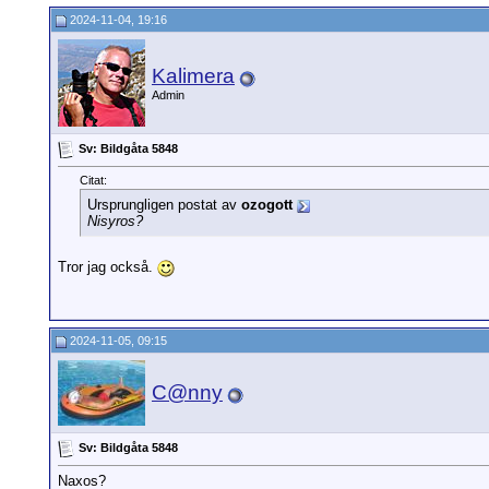
2024-11-04, 19:16
Kalimera
Admin
Sv: Bildgåta 5848
Citat:
Ursprungligen postat av
ozogott
Nisyros?
Tror jag också.
2024-11-05, 09:15
C@nny
Sv: Bildgåta 5848
Naxos?