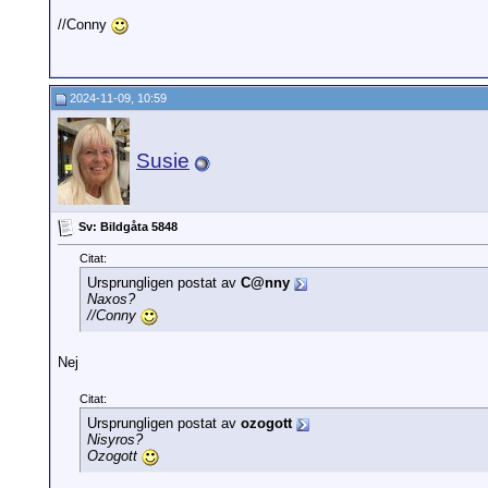
//Conny
2024-11-09, 10:59
Susie
Sv: Bildgåta 5848
Citat:
Ursprungligen postat av
C@nny
Naxos?
//Conny
Nej
Citat:
Ursprungligen postat av
ozogott
Nisyros?
Ozogott