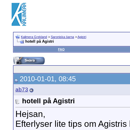
Kalimera Grekland
>
Saroniska öarna
>
Agistri
hotell på Agistri
FAQ
2010-01-01, 08:45
ab73
hotell på Agistri
Hejsan,
Efterlyser lite tips om Agistris h