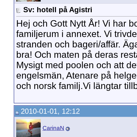
Sv: hotell på Agistri
Hej och Gott Nytt År! Vi har b
familjerum i annexet. Vi trivde
stranden och bageri/affär. Äg
bra! Och maten på deras resta
Mysigt med poolen och att det
engelsmän, Atenare på helge
och norsk familj.Vi längtar t
2010-01-01, 12:12
CarinaN