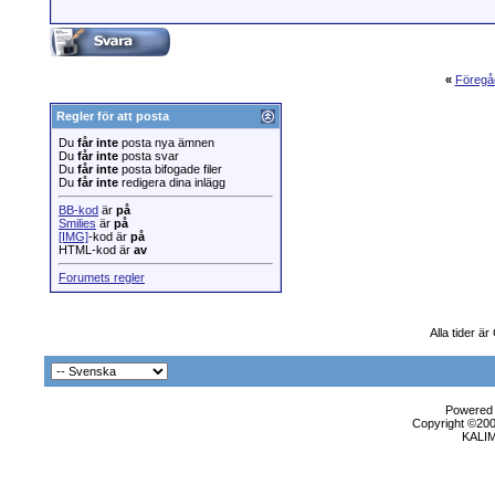
«
Föregå
Regler för att posta
Du
får inte
posta nya ämnen
Du
får inte
posta svar
Du
får inte
posta bifogade filer
Du
får inte
redigera dina inlägg
BB-kod
är
på
Smilies
är
på
[IMG]
-kod är
på
HTML-kod är
av
Forumets regler
Alla tider ä
Powered b
Copyright ©2000
KALI