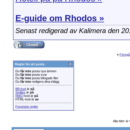
E-guide om Rhodos »
Senast redigerad av Kalimera den 2
«
Föregå
Regler för att posta
Du
får inte
posta nya ämnen
Du
får inte
posta svar
Du
får inte
posta bifogade filer
Du
får inte
redigera dina inlägg
BB-kod
är
på
Smilies
är
på
[IMG]
-kod är
på
HTML-kod är
av
Forumets regler
Alla tider ä