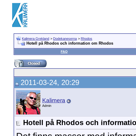
Kalimera Grekland
>
Dodekaneserna
>
Rhodos
Hotell på Rhodos och information om Rhodos
FAQ
2011-03-24, 20:29
Kalimera
Admin
Hotell på Rhodos och informat