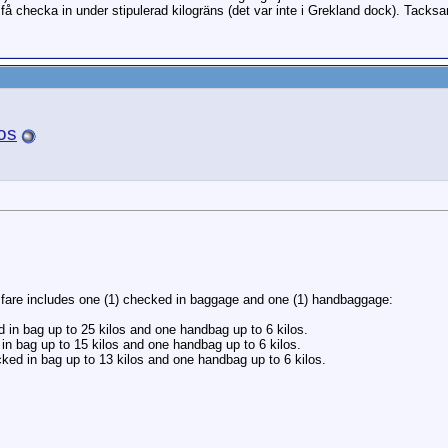
t få checka in under stipulerad kilogräns (det var inte i Grekland dock). Tacks
os
 fare includes one (1) checked in baggage and one (1) handbaggage:
 in bag up to 25 kilos and one handbag up to 6 kilos.
in bag up to 15 kilos and one handbag up to 6 kilos.
cked in bag up to 13 kilos and one handbag up to 6 kilos.