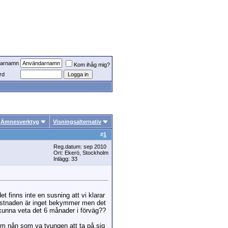
arnamn
Kom ihåg mig?
rd
Ämnesverktyg
Visningsalternativ
#
1
Reg.datum: sep 2010
Ort: Ekerö, Stockholm
Inlägg: 33
et finns inte en susning att vi klarar
 Kostnaden är inget bekymmer men det
kunna veta det 6 månader i förväg??
 om nån som va tvungen att ta på sig