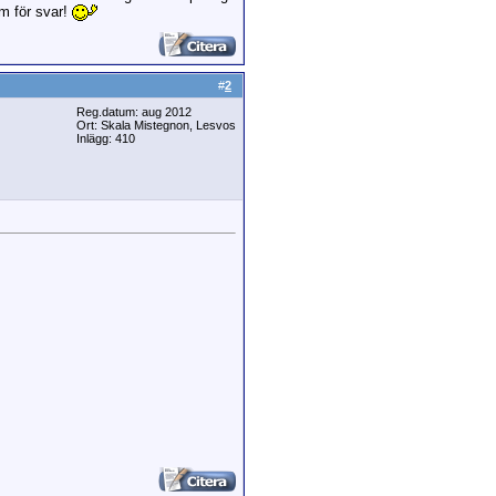
am för svar!
#
2
Reg.datum: aug 2012
Ort: Skala Mistegnon, Lesvos
Inlägg: 410