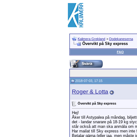
Kalimera Grekland
>
Dodekaneserna
Övervikt på Sky express
FAQ
2018-07-03, 17:15
Roger & Lotta
Övervikt på Sky express
Hej!
Åker till Astypalea på måndag, biljett
det - landar snarare på 18-19 kg sty
står också att man ska anmäla om ma
Har mailat till Sky express men inte 
Betalar gärna (eller jaa, men måste 