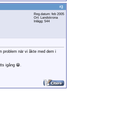
#
3
Reg.datum: feb 2005
Ort: Landskrona
Inlägg: 544
tan problem när vi åkte med dem i
tts igång 😁.