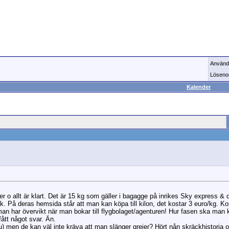
Använd
Löseno
Kalender
er o allt är klart. Det är 15 kg som gäller i bagagge på inrikes Sky express & d
ck. På deras hemsida står att man kan köpa till kilon, det kostar 3 euro/kg.
n har övervikt när man bokar till flygbolaget/agenturen! Hur fasen ska man 
fått något svar. Än.
ju) men de kan väl inte kräva att man slänger grejer? Hört nån skräckhistoria