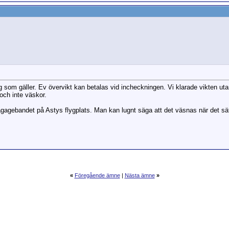
 kg som gäller. Ev övervikt kan betalas vid incheckningen. Vi klarade vikten u
ch inte väskor.
bagagebandet på Astys flygplats. Man kan lugnt säga att det väsnas när det sä
«
Föregående ämne
|
Nästa ämne
»