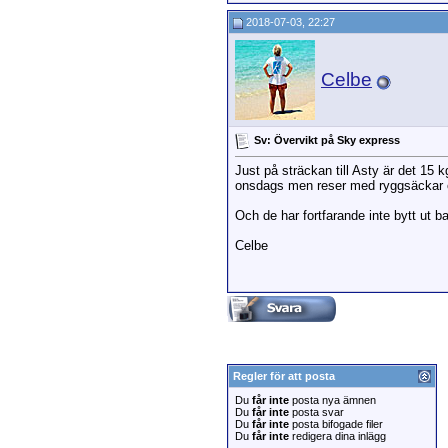
2018-07-03, 22:27
Celbe
Sv: Övervikt på Sky express
Just på sträckan till Asty är det 15
onsdags men reser med ryggsäckar o
Och de har fortfarande inte bytt ut 
Celbe
Regler för att posta
Du
får inte
posta nya ämnen
Du
får inte
posta svar
Du
får inte
posta bifogade filer
Du
får inte
redigera dina inlägg