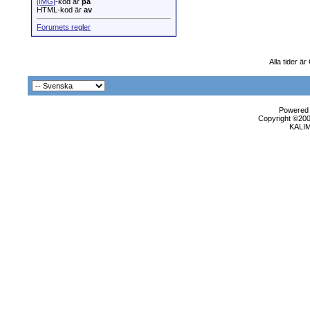
[IMG]
-kod är
på
HTML-kod är
av
Forumets regler
Alla tider ä
Powered b
Copyright ©2000
KALI