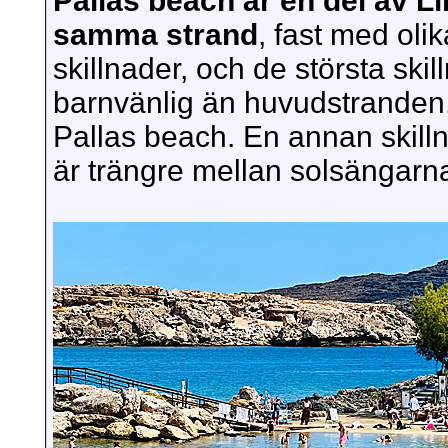
Pallas beach är en del av L
samma strand
, fast med oli
skillnader, och de största ski
barnvänlig än huvudstranden, 
Pallas beach. En annan skillna
är trängre mellan solsängarn