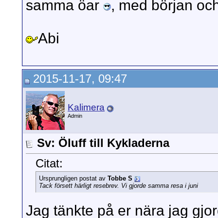
samma öar
, med början och
Abi
2015-11-17, 09:47
Kalimera
Admin
Sv: Öluff till Kykladerna
Citat:
Ursprungligen postat av
Tobbe S
Tack försett härligt resebrev. Vi gjorde samma resa i juni
Jag tänkte på er nära jag gjor