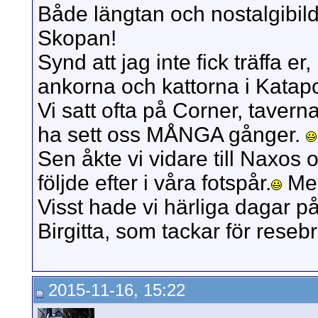
Både längtan och nostalgibild
Skopan!
Synd att jag inte fick träffa 
ankorna och kattorna i Katapo
Vi satt ofta på Corner, taver
ha sett oss MÅNGA gånger.
Sen åkte vi vidare till Naxos 
följde efter i våra fotspår.
Men
Visst hade vi härliga dagar på
Birgitta, som tackar för reseb
2015-11-16, 15:22