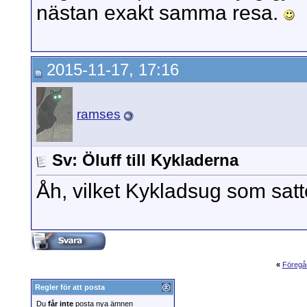
nästan exakt samma resa.
2015-11-17, 17:16
ramses
Sv: Öluff till Kykladerna
Åh, vilket Kykladsug som satte 
«
Föregå
Regler för att posta
Du
får inte
posta nya ämnen