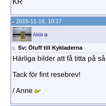
KR
2015-11-16, 10:17
Alala
Sv: Öluff till Kykladerna
Härliga bilder att få titta på 
Tack för fint resebrev!
/ Anne