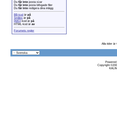
Du
får inte
posta svar
Du
får inte
posta bifogade filer
Du
får inte
redigera dina inlägg
BB-kod
är
på
Smilies
är
på
[IMG]
-kod är
på
HTML-kod är
av
Forumets regler
Alla tider ä
Powered b
Copyright ©2000
KALI