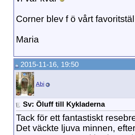
Corner blev f ö vårt favoritstäl
Maria
2015-11-16, 19:50
Abi
Sv: Öluff till Kykladerna
Tack för ett fantastiskt resebr
Det väckte ljuva minnen, efters