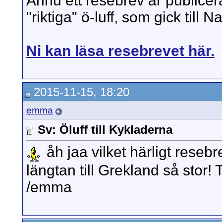
Ännu ett resebrev är publicer
"riktiga" ö-luff, som gick til
Ni kan läsa resebrevet här.
2015-11-15, 18:20
emma
Sv: Öluff till Kykladerna
åh jaa vilket härligt resebr
längtan till Grekland så stor! 
/emma