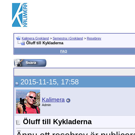
Kalimera Grekland
>
Semestra i Grekland
>
Resebrev
Öluff till Kykladerna
FAQ
2015-11-15, 17:58
Kalimera
Admin
Öluff till Kykladerna