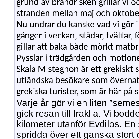
grund av brandrisken grillar vi 
stranden mellan maj och oktobe
Nu undrar du kanske vad vi gör in
gånger i veckan, städar, tvättar
gillar att baka både mörkt matb
Pysslar i trädgården och motione
Skala Mistegnon är ett grekiskt s
utländska besökare som övernattar
grekiska turister, som är här på 
Varje år gör vi en liten ”semes
gick resan till Iraklia. Vi bod
kilometer utanför Evdilos. En
spridda över ett ganska stort