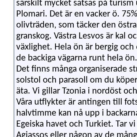
särskilt mycket satsas på turism
Plomari. Det är en vacker ö. 75
olivträden, som täcker den östr
granskog. Västra Lesvos är kal o
växlighet. Hela ön är bergig och 
de backiga vägarna runt hela ön. 
Det finns många organiserade str
solstol och parasoll om du köper 
äta. Vi gillar Tzonia i nordöst oc
Våra utflykter är antingen till fo
halvtimme kan nå upp i backarna
Egeiska havet och Turkiet. Tar vi b
Agiassos eller någon av de mång