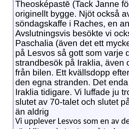
Theosképastē (Tack Janne för 
originellt bygge. Njöt också 
söndagskaffe i Raches, en an
Avslutningsvis besökte vi oc
Paschalia (även det ett mycket
på Lesvos så gott som varje d
strandbesök på Iraklia, även
från bilen. Ett kvällsdopp eft
den egna stranden. Det enda v
Iraklia tidigare. Vi luffade ju 
slutet av 70-talet och slutet 
än aldrig
Vi upplever Lesvos som en av de