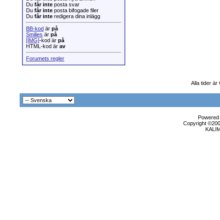
Du
får inte
posta svar
Du
får inte
posta bifogade filer
Du
får inte
redigera dina inlägg
BB-kod
är
på
Smilies
är
på
[IMG]
-kod är
på
HTML-kod är
av
Forumets regler
Alla tider ä
Powered b
Copyright ©2000
KALI