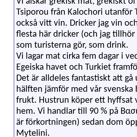
Vi älskar grekisk mat, grekiskt ö
Tsiporou från Kalochori utanför 
också vitt vin. Dricker jag vin och
flesta här dricker (och jag till
som turisterna gör, som drink.
Vi lagar mat cirka fem dagar i 
Egeiska havet och Turkiet framf
Det är alldeles fantastiskt att g
hälften jämför med vår svenska 
frukt. Hustrun köper ett hyffsat 
hem. Vi handlar till 90 % på
Βασ
är förkortningen) sedan dom öpp
Mytelini.