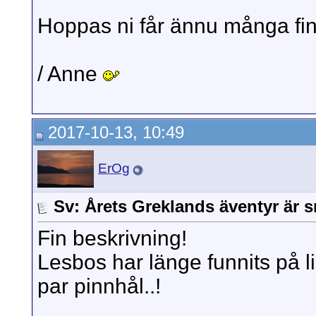
Hoppas ni får ännu många fina
/ Anne
2017-10-13, 10:49
ErOg
Sv: Årets Greklands äventyr är s
Fin beskrivning!
Lesbos har länge funnits på l
par pinnhål..!