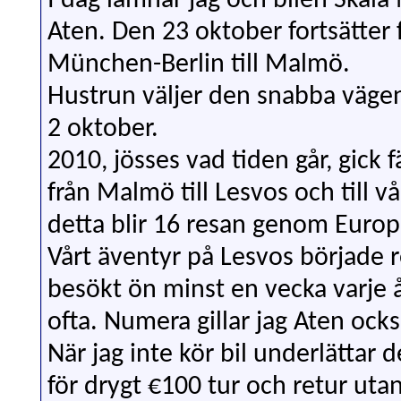
I dag lämnar jag och bilen Skala 
Aten. Den 23 oktober fortsätter 
München-Berlin till Malmö.
Hustrun väljer den snabba vägen
2 oktober.
2010, jösses vad tiden går, gick
från Malmö till Lesvos och till v
detta blir 16 resan genom Europ
Vårt äventyr på Lesvos började 
besökt ön minst en vecka varje år
ofta. Numera gillar jag Aten också
När jag inte kör bil underlättar 
för drygt €100 tur och retur u