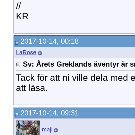
//
KR
2017-10-14, 00:18
LaRose
Sv: Årets Greklands äventyr är s
Tack för att ni ville dela med 
att läsa.
2017-10-14, 09:31
maji