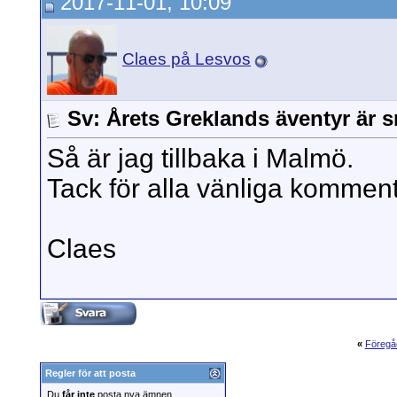
2017-11-01, 10:09
Claes på Lesvos
Sv: Årets Greklands äventyr är s
Så är jag tillbaka i Malmö.
Tack för alla vänliga kommenta
Claes
«
Föregå
Regler för att posta
Du
får inte
posta nya ämnen