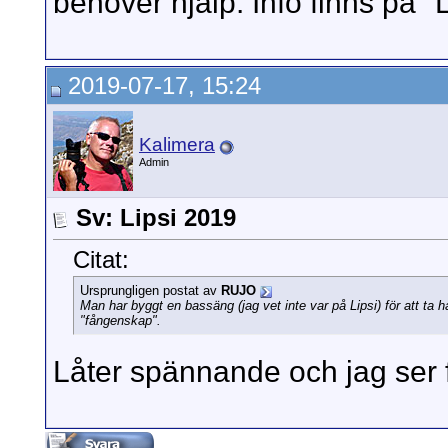
behöver hjälp. Info finns på "L
2019-07-17, 15:24
Kalimera
Admin
Sv: Lipsi 2019
Citat:
Ursprungligen postat av
RUJO
Man har byggt en bassäng (jag vet inte var på Lipsi) för att ta 
"fångenskap".
Låter spännande och jag ser 