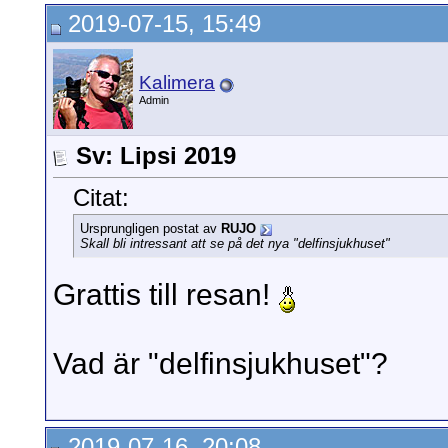
2019-07-15, 15:49
Kalimera
Admin
Sv: Lipsi 2019
Citat:
Ursprungligen postat av
RUJO
Skall bli intressant att se på det nya "delfinsjukhuset"
Grattis till resan!
Vad är "delfinsjukhuset"?
2019-07-16, 20:08