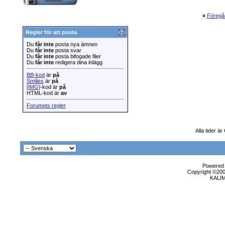
«
Föregå
Regler för att posta
Du
får inte
posta nya ämnen
Du
får inte
posta svar
Du
får inte
posta bifogade filer
Du
får inte
redigera dina inlägg
BB-kod
är
på
Smilies
är
på
[IMG]
-kod är
på
HTML-kod är
av
Forumets regler
Alla tider ä
Powered b
Copyright ©2000
KALI