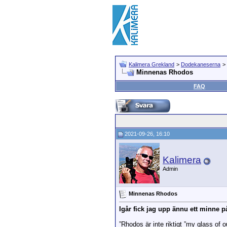
Kalimera Grekland
>
Dodekaneserna
>
Minnenas Rhodos
FAQ
2021-09-26, 16:10
Kalimera
Admin
Minnenas Rhodos
Igår fick jag upp ännu ett minne 
”Rhodos är inte riktigt ”my glass of