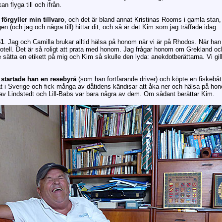
n flyga till och ifrån.
förgyller min tillvaro
, och det är bland annat Kristinas Rooms i gamla stan,
gen (och jag och några till) hittar dit, och så är det Kim som jag träffade idag.
61
. Jag och Camilla brukar alltid hälsa på honom när vi är på Rhodos. När han 
 hotell. Det är så roligt att prata med honom. Jag frågar honom om Grekland oc
sätta en etikett på mig och Kim så skulle den lyda: anekdotberättarna. Vi gil
1 startade han en resebyrå
(som han fortfarande driver) och köpte en fiskebåt 
nät i Sverige och fick många av dåtidens kändisar att åka ner och hälsa på hon
v Lindstedt och Lill-Babs var bara några av dem. Om sådant berättar Kim.