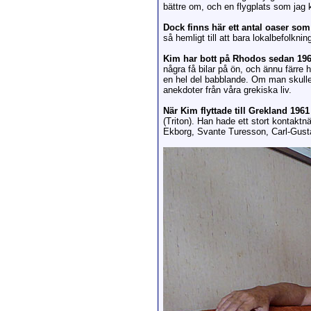
bättre om, och en flygplats som jag ka
Dock finns här ett antal oaser som 
så hemligt till att bara lokalbefolknin
Kim har bott på Rhodos sedan 19
några få bilar på ön, och ännu färre
en hel del babblande. Om man skulle 
anekdoter från våra grekiska liv.
När Kim flyttade till Grekland 196
(Triton). Han hade ett stort kontakt
Ekborg, Svante Turesson, Carl-Gusta