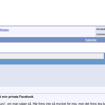
Använd
Rhodos
Löseno
Kalender
på min privata Facebook
.
 ouzo”, om man säger så. Här finns inte så mycket för mig, men det finns bra b