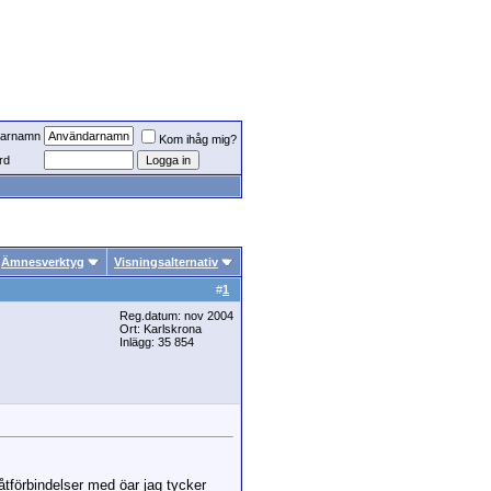
arnamn
Kom ihåg mig?
rd
Ämnesverktyg
Visningsalternativ
#
1
Reg.datum: nov 2004
Ort: Karlskrona
Inlägg: 35 854
åtförbindelser med öar jag tycker