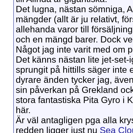
Det lugna, nästan sömniga, Al
mängder (allt är ju relativt, 
allehanda varor till försäljni
och en mängd barer. Dock verk
Något jag inte varit med om 
Det känns nästan lite jet-set-ig
sprungit på hittills säger inte
dyrare änden tycker jag, även 
sin påverkan på Grekland ock
stora fantastiska Pita Gyro i 
här.
Är väl antagligen pga alla kry
redden ligger just nu
Sea Clou