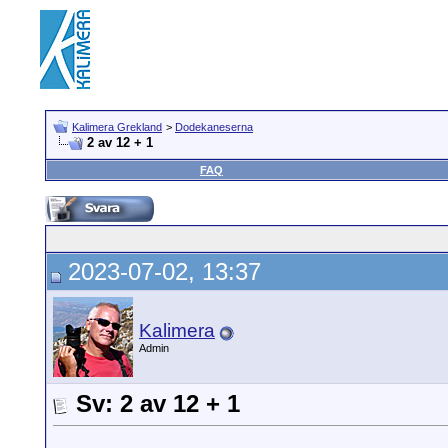
Kalimera Grekland
>
Dodekaneserna
2 av 12 + 1
FAQ
2023-07-02, 13:37
Kalimera
Admin
Sv: 2 av 12 + 1