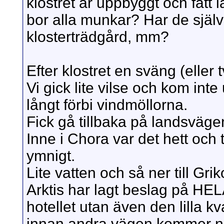
klostret är uppbyggt och fått 
bor alla munkar? Har de själ
klosterträdgård, mm?
Efter klostret en sväng (eller 
Vi gick lite vilse och kom inte 
långt förbi vindmöllorna.
Fick gå tillbaka på landsvägen.
Inne i Chora var det hett och t
ymnigt.
Lite vatten och så ner till Gr
Arktis har lagt beslag på HEL
hotellet utan även den lilla 
innan andra vägen kommer ne