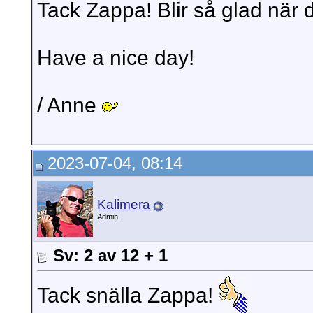
Tack Zappa! Blir så glad när d
Have a nice day!
/ Anne
2023-07-04, 08:14
Kalimera
Admin
Sv: 2 av 12 + 1
Tack snälla Zappa!