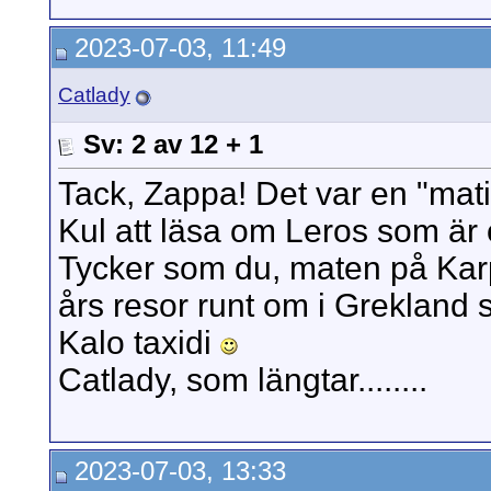
2023-07-03, 11:49
Catlady
Sv: 2 av 12 + 1
Tack, Zappa! Det var en "mati
Kul att läsa om Leros som är 
Tycker som du, maten på Karp
års resor runt om i Grekland så
Kalo taxidi
Catlady, som längtar........
2023-07-03, 13:33