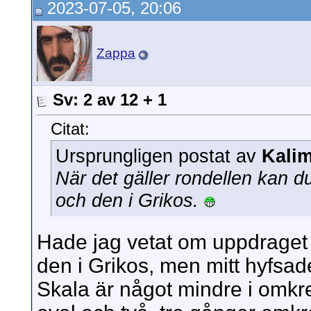
2023-07-05, 20:06
Zappa
Sv: 2 av 12 + 1
Citat:
Ursprungligen postat av
Kali
När det gäller rondellen kan d
och den i Grikos.
Hade jag vetat om uppdraget 
den i Grikos, men mitt hyfsad
Skala är något mindre i omkr