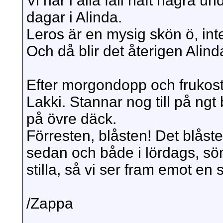
Vi har i alla fall haft några 
dagar i Alinda.
Leros är en mysig skön ö, inte 
Och då blir det återigen Alind
Efter morgondopp och frukost ä
Lakki. Stannar nog till på ngt
på övre däck.
Förresten, blåsten! Det blåste
sedan och både i lördags, sö
stilla, så vi ser fram emot e
/Zappa