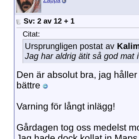
Zappa
Sv: 2 av 12 + 1
Citat:
Ursprungligen postat av
Kali
Jag har aldrig ätit så god mat
Den är absolut bra, jag håll
bättre
Varning för långt inlägg!
Gårdagen tog oss medelst mopp
Jag hade dock kollat in Maps 