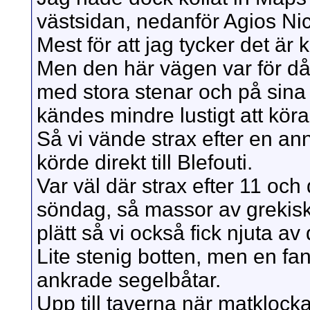
västsidan, nedanför Agios Nich
Mest för att jag tycker det är 
Men den här vägen var för dål
med stora stenar och på sina 
kändes mindre lustigt att köra
Så vi vände strax efter en an
körde direkt till Blefouti.
Var väl där strax efter 11 och d
söndag, så massor av grekiska
plätt så vi också fick njuta av
Lite stenig botten, men en fa
ankrade segelbåtar.
Upp till taverna när matklocka