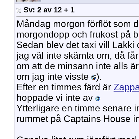
Sv: 2 av 12 + 1
Måndag morgon förflöt som de t
morgondopp och frukost på b
Sedan blev det taxi vill Lakki
jag väl inte skämta om, då f
om att de minsann inte alls ä
om jag inte visste
).
Efter en timmes färd är
Zapp
hoppade vi inte av
Ytterligare en timme senare 
rummet på Captains House inn