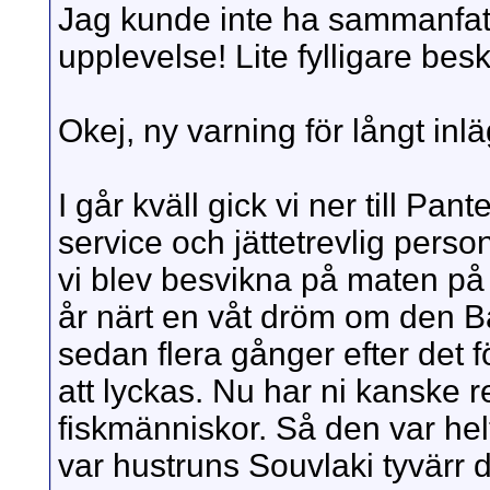
Jag kunde inte ha sammanfatta
upplevelse! Lite fylligare bes
Okej, ny varning för långt inlä
I går kväll gick vi ner till Pant
service och jättetrevlig perso
vi blev besvikna på maten p
år närt en våt dröm om den Ba
sedan flera gånger efter det f
att lyckas. Nu har ni kanske re
fiskmänniskor. Så den var hel
var hustruns Souvlaki tyvärr di