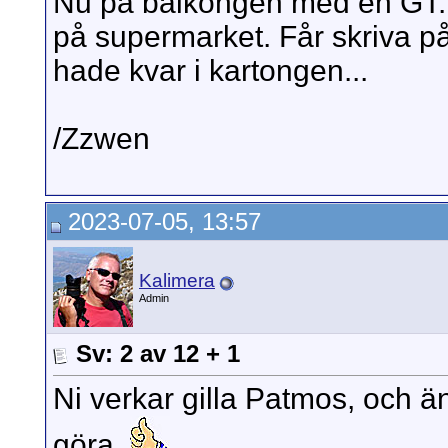
Nu på balkongen med en GT. 
på supermarket. Får skriva på
hade kvar i kartongen...
/Zzwen
2023-07-05, 13:57
Kalimera
Admin
Sv: 2 av 12 + 1
Ni verkar gilla Patmos, och ä
göra.