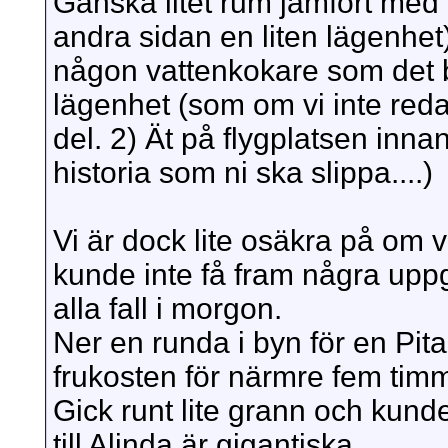
Ganska litet rum jämfört med 
andra sidan en liten lägenhet)
någon vattenkokare som det be
lägenhet (som om vi inte redan
del. 2) Ät på flygplatsen inn
historia som ni ska slippa....)
Vi är dock lite osäkra på om vi
kunde inte få fram några uppgif
alla fall i morgon.
Ner en runda i byn för en Pita
frukosten för närmre fem tim
Gick runt lite grann och kund
till Alinda är gigantiska.