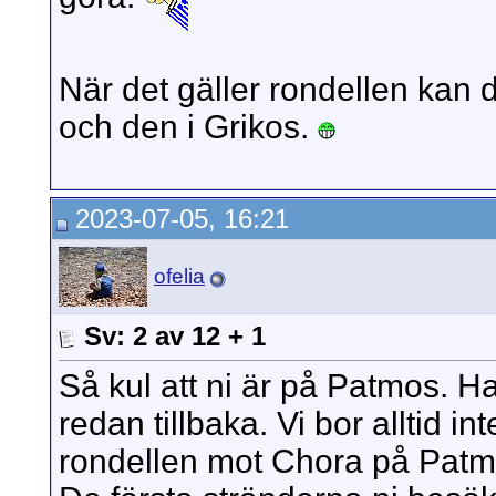
När det gäller rondellen kan 
och den i Grikos.
2023-07-05, 16:21
ofelia
Sv: 2 av 12 + 1
Så kul att ni är på Patmos. H
redan tillbaka. Vi bor alltid in
rondellen mot Chora på Patm