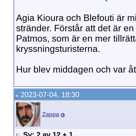
Agia Kioura och Blefouti är mi
stränder. Förstår att det är e
Patmos, som är en mer tillrät
kryssningsturisterna.
Hur blev middagen och var åt
2023-07-04, 18:30
Zappa
Sv: 2 av 12 + 1