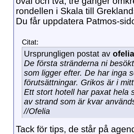
oval och två, tre gånger omkr
rondellen i Skala till Grekla
Du får uppdatera Patmos-sid
Citat:
Ursprungligen postat av
ofeli
De första stränderna ni besök
som ligger efter. De har inga 
förutsättningar. Grikos är i mit
Ett stort hotell har paxat hela 
av strand som är kvar används 
//Ofelia
Tack för tips, de står på age