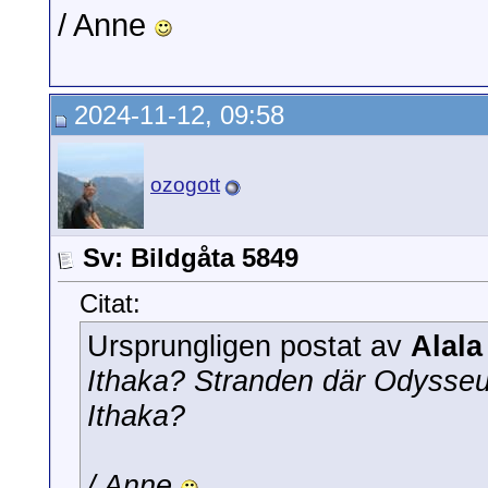
/ Anne
2024-11-12, 09:58
ozogott
Sv: Bildgåta 5849
Citat:
Ursprungligen postat av
Alala
Ithaka? Stranden där Odysseus 
Ithaka?
/ Anne