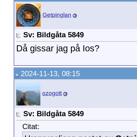
Getpinglan
Sv: Bildgåta 5849
Då gissar jag på Ios?
2024-11-13, 08:15
ozogott
Sv: Bildgåta 5849
Citat: