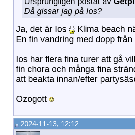
Ursprungligen postat av
Getp
Då gissar jag på Ios?
Ja, det är Ios
Klima beach n
En fin vandring med dopp från
Ios har flera fina turer att gå v
fin chora och många fina strän
att beakta innan/efter partysäs
Ozogott
2024-11-13, 12:12