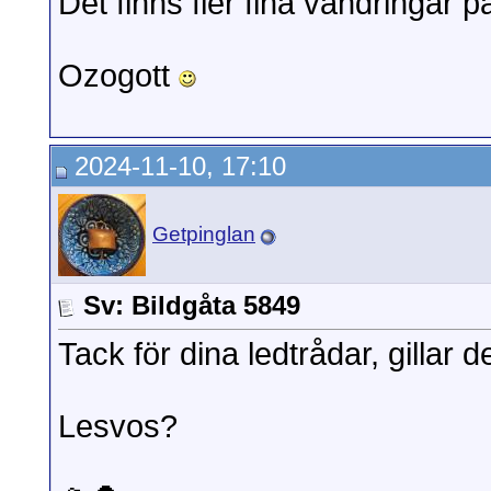
Det finns fler fina vandringar 
Ozogott
2024-11-10, 17:10
Getpinglan
Sv: Bildgåta 5849
Tack för dina ledtrådar, gillar 
Lesvos?