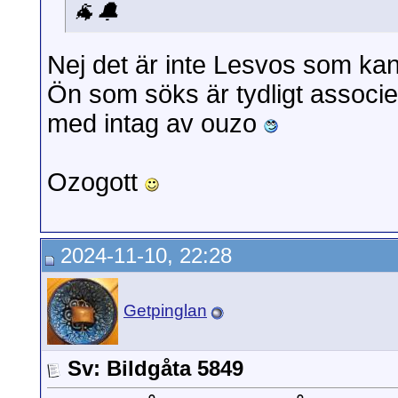
🐐🔔
Nej det är inte Lesvos som kans
Ön som söks är tydligt associe
med intag av ouzo
Ozogott
2024-11-10, 22:28
Getpinglan
Sv: Bildgåta 5849