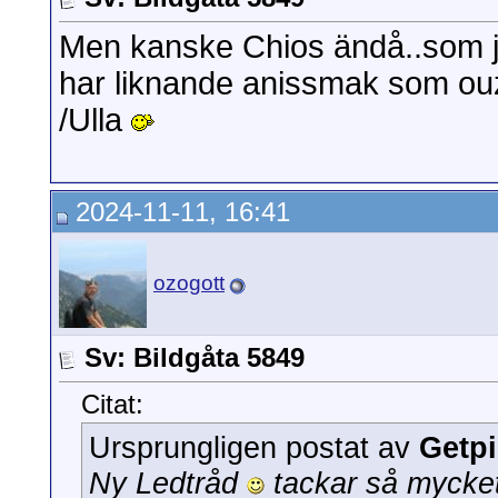
Men kanske Chios ändå..som j
har liknande anissmak som ouz
/Ulla
2024-11-11, 16:41
ozogott
Sv: Bildgåta 5849
Citat:
Ursprungligen postat av
Getp
Ny Ledtråd
tackar så mycket