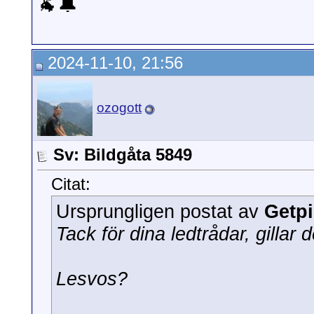
🐐🔔
2024-11-10, 21:56
ozogott
Sv: Bildgåta 5849
Citat:
Ursprungligen postat av
Getp
Tack för dina ledtrådar, gillar 
Lesvos?