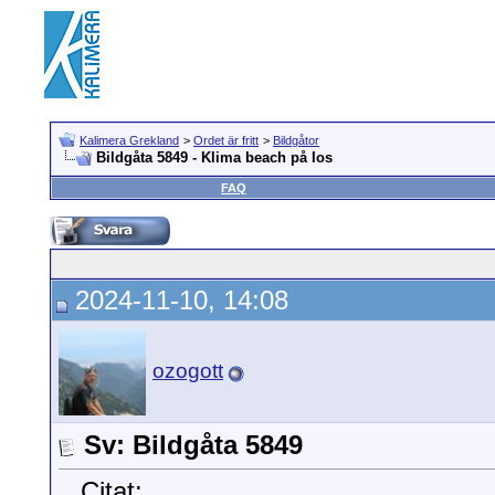
Kalimera Grekland
>
Ordet är fritt
>
Bildgåtor
Bildgåta 5849 - Klima beach på Ios
FAQ
2024-11-10, 14:08
ozogott
Sv: Bildgåta 5849
Citat: