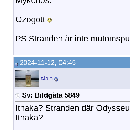
Mykonos.
Ozogott
PS Stranden är inte mutoms
2024-11-12, 04:45
Alala
Sv: Bildgåta 5849
Ithaka? Stranden där Odysseus s
Ithaka?