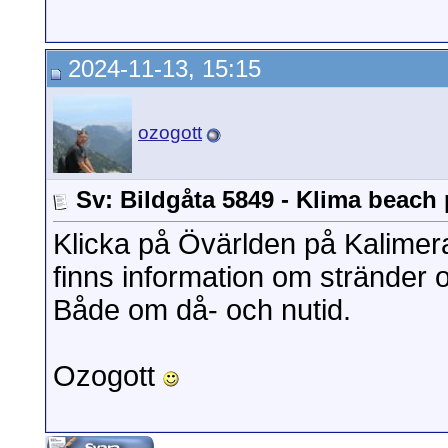
2024-11-13, 15:15
ozogott
Sv: Bildgåta 5849 - Klima beach 
Klicka på Övärlden på Kalimera
finns information om stränder
Både om då- och nutid.
Ozogott