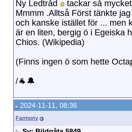
Ny Ledtråd
tackar så mycket
Mmmm .Alltså Först tänkte jag på
och kanske istället för ... me
är en liten, bergig ö i Egeiska
Chios. (Wikipedia)
(Finns ingen ö som hette Octa
/🐐🔔
2024-11-11, 08:36
Farmony
Sv: Bildgåta 5849