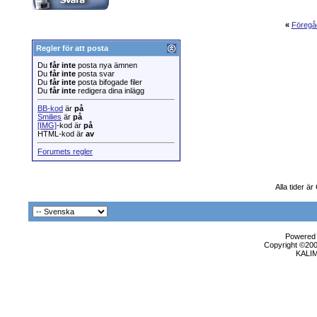
«
Föregå
Regler för att posta
Du
får inte
posta nya ämnen
Du
får inte
posta svar
Du
får inte
posta bifogade filer
Du
får inte
redigera dina inlägg
BB-kod
är
på
Smilies
är
på
[IMG]
-kod är
på
HTML-kod är
av
Forumets regler
Alla tider ä
Powered b
Copyright ©2000
KALI