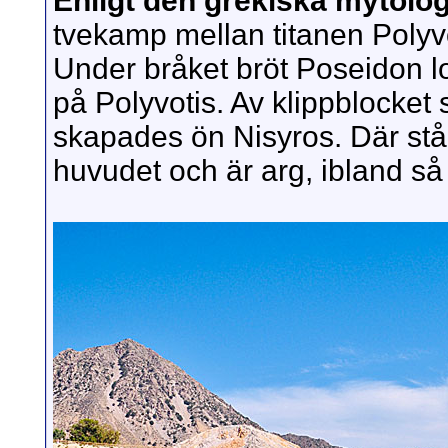
Enligt den grekiska mytolo
tvekamp mellan titanen Poly
Under bråket bröt Poseidon l
på Polyvotis. Av klippblocket 
skapades ön Nisyros. Där stå
huvudet och är arg, ibland så 