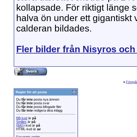
kollapsade. För riktigt länge 
halva ön under ett gigantiskt 
calderan bildades.
Fler bilder från Nisyros och
«
Föregå
Regler för att posta
Du
får inte
posta nya ämnen
Du
får inte
posta svar
Du
får inte
posta bifogade filer
Du
får inte
redigera dina inlägg
BB-kod
är
på
Smilies
är
på
[IMG]
-kod är
på
HTML-kod är
av
Forumets regler