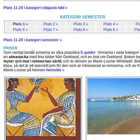
Plats 11-20 i kategori roligaste bild »
KATEGORI SEMESTER
Plats 1 »
Plats 2 »
Plats 3 »
Plats 4 »
Pl
Plats 6 »
Plats 7 »
Plats 8 »
Plats 9 »
Pla
Plats 11-20 i kategori semester »
PRISER
Som vanligt består priserna av våra populära
E-guider
.
Vinnarna i varje kategori
en
almanacka
med fina bilder från Grekland, och en bok om Grekland. Boken h
myter och mat i minoernas värld
, och är skriven av
Marie-Louise Winbladh
. Bo
köpa, så det är ett speciellt pris för den som är intresserad av minoerna, och av 
Marie-Louise på hennes
hemsida »