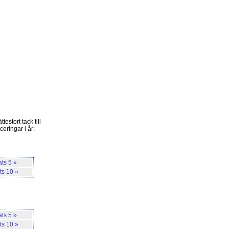
testort tack till
ceringar i år:
ats 5 »
ts 10 »
ats 5 »
ts 10 »