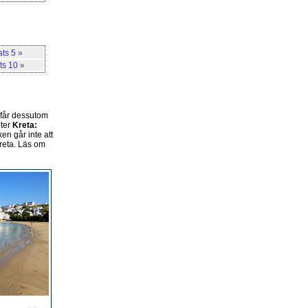
ats 5 »
ts 10 »
 får dessutom
eter
Kreta:
ken går inte att
Kreta. Läs om