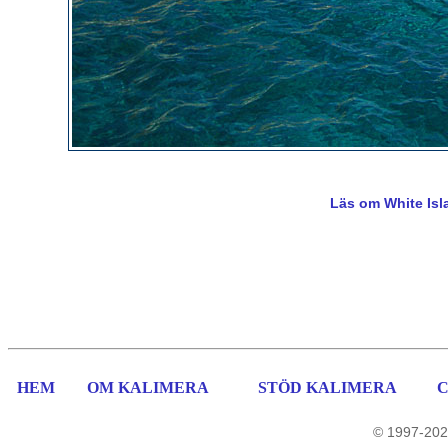
Läs om White Isl
HEM
OM KALIMERA
STÖD KALIMERA
© 1997-202