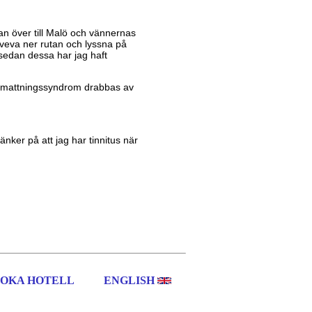
rjan över till Malö och vännernas
: veva ner rutan och lyssna på
 sedan dessa har jag haft
 utmattningssyndrom drabbas av
tänker på att jag har tinnitus när
OKA HOTELL
ENGLISH