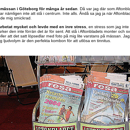
R-mässan i Göteborg för många år sedan
. Då var jag där som Aftonbl
ar nämligen inte att stå i centrum. Inte alls. Ändå sa jag ja när Aftonbla
nde mig smickrad.
rbetat mycket och levde med en inre stress
, en stress som jag inte 
rker den inte förrän det är för sent. Att stå i Aftonbladets monter och 
eller att det satt löpsedlar med foto på mig lite varstans på mässan. Ja
ljudvolym är den perfekta kombon för att utlösa en tinnitus.