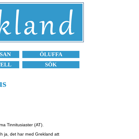
SAN
ÖLUFFA
TELL
SÖK
us
ma Tinnitusiaster (AT).
h ja, det har med Grekland att