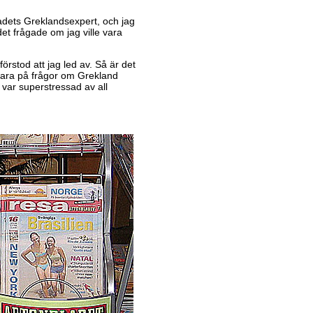
adets Greklandsexpert, och jag
det frågade om jag ville vara
förstod att jag led av. Så är det
svara på frågor om Grekland
g var superstressad av all