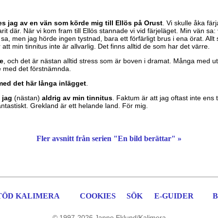
 jag av en vän som körde mig till Ellös på Orust
. Vi skulle åka fä
it där. När vi kom fram till Ellös stannade vi vid färjeläget. Min vän sa
a, men jag hörde ingen tystnad, bara ett förfärligt brus i ena örat. Allt
att min tinnitus inte är allvarlig. Det finns alltid de som har det värre.
re
, och det är nästan alltid stress som är boven i dramat. Många med
te med det förstnämnda.
med det här långa inlägget
.
 jag
(nästan)
aldrig av min tinnitus
. Faktum är att jag oftast inte ens 
fantastiskt. Grekland är ett helande land. För mig.
Fler avsnitt från serien "En bild berättar" »
TÖD KALIMERA
COOKIES
SÖK
E-GUIDER
B
© 1997-2026 Janne Eklund/Kalimera