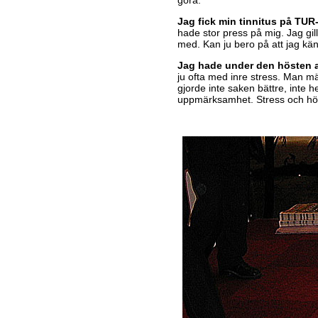
Jag fick min tinnitus på TU
hade stor press på mig. Jag gill
med. Kan ju bero på att jag kä
Jag hade under den hösten a
ju ofta med inre stress. Man mä
gjorde inte saken bättre, inte h
uppmärksamhet. Stress och hög 