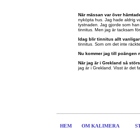
När mässan var över hämtades
nyköpta hus. Jag hade aldrig var
tystnaden. Jag gjorde som han s
tinnitus. Men jag är tacksam för 
Idag blir tinnitus allt vanliga
tinnitus. Som om det inte räck
Nu kommer jag till poängen 
När jag är i Grekland så störs
jag är i Grekland. Visst är det 
HEM
OM KALIMERA
S