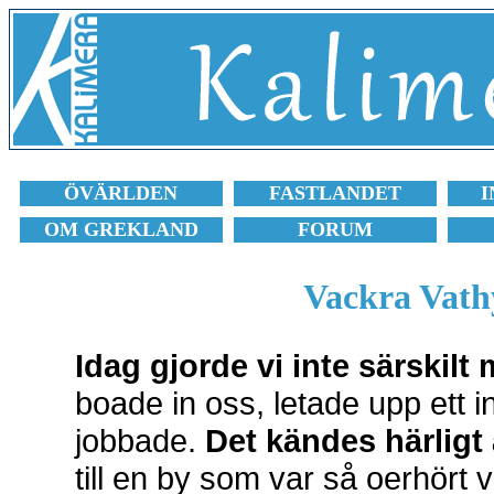
ÖVÄRLDEN
FASTLANDET
I
OM GREKLAND
FORUM
Vackra Vath
Idag gjorde vi inte särskilt
boade in oss, letade upp ett 
jobbade.
Det kändes härligt 
till en by som var så oerhört