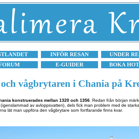
STLANDET
INFÖR RESAN
UNDER RE
FORUM
E-GUIDER
BOKA HO
 och vågbrytaren i Chania på Kr
hania konstruerades mellan 1320 och 1356
. Redan från början märkt
 (igenslammad av avloppsvatten), dels fick man problem med de starka
na lät man uppföra den vågbrytare som fortfarande finns kvar.