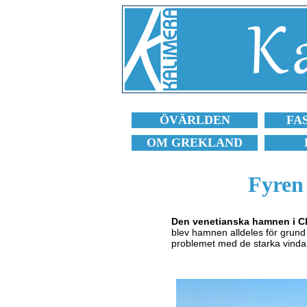
ÖVÄRLDEN
FA
OM GREKLAND
Fyren
Den venetianska hamnen i C
blev hamnen alldeles för grund
problemet med de starka vindar