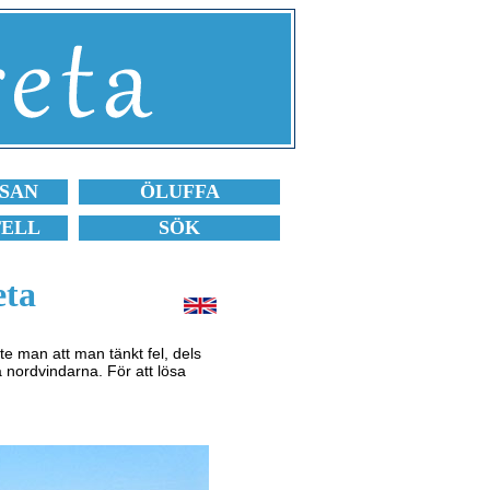
SAN
ÖLUFFA
TELL
SÖK
eta
e man att man tänkt fel, dels
 nordvindarna. För att lösa