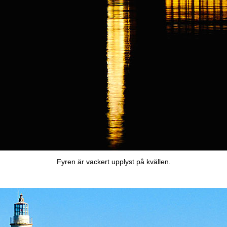
Fyren är vackert upplyst på kvällen.