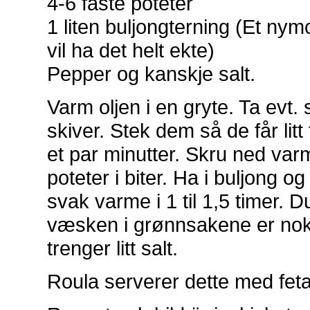
4-6 faste poteter
1 liten buljongterning (Et ny
vil ha det helt ekte)
Pepper og kanskje salt.
Varm oljen i en gryte. Ta evt.
skiver. Stek dem så de får litt
et par minutter. Skru ned varme
poteter i biter. Ha i buljong o
svak varme i 1 til 1,5 timer. D
væsken i grønnsakene er nok.
trenger litt salt.
Roula serverer dette med fet